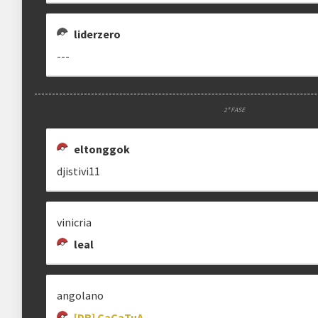
liderzero
---
2ª FASE
eltonggok
djistivi11
vinicria
leal
angolano
[DR] CaCaTuA