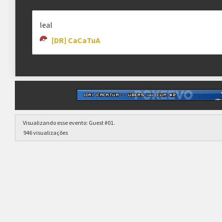
leal
[DR] CaCaTuA
Visualizando esse evento:
Guest #01
.
946 visualizações