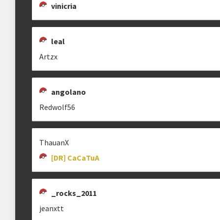
vinicria
Estrutura das chaves
leal
Etapa única
Chaves mata-mata
Artzx
Ranking aplicado
angolano
Multiplicador
Pontuação x3
Redwolf56
Categoria
Geral
ThauanX
[DR] CaCaTuA
clicando aqui
_rocks_2011
jeanxtt