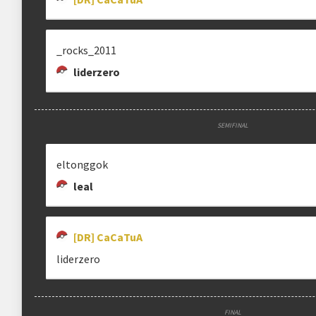
_rocks_2011
liderzero
SEMIFINAL
eltonggok
leal
[DR] CaCaTuA
liderzero
FINAL