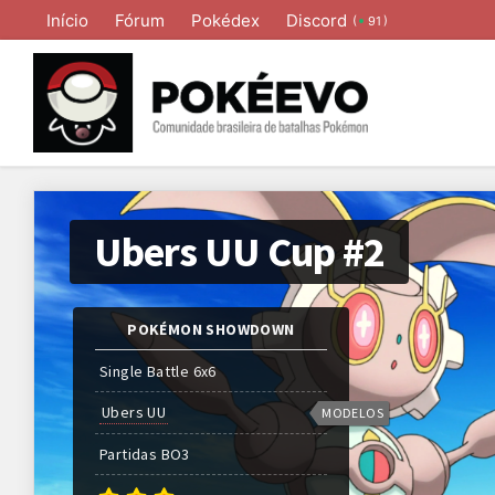
Início
Fórum
Pokédex
Discord
(
)
91
Ubers UU Cup #2
POKÉMON SHOWDOWN
Single Battle 6x6
Ubers UU
MODELOS
Partidas
BO
3