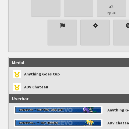
x2
---
---
[Top 246]
---
---
--
Medal
Anything Goes Cup
ADV Chateau
Userbar
Anything G
ADV Chate