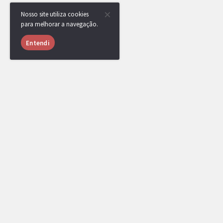
Nosso site utiliza cookies
para melhorar a navegação.
Entendi
USUÁRIOS ONLINE
1021 usuários online nas últimas 24 horas (36 me
TSC
,
Zero
,
ZeroTwo.
,
LiTe
,
Klamas
,
qzz
,
vin
Mafrazinho
,
baldi
,
T.tony
,
Shadowfi
,
xocdiai
educpt
,
angolano
,
[DR] GregoIsBack_
,
andrefurry
,
pedropupp
,
Aoi_happy
,
[DR]
BGDZ
,
Jeidel
,
zxcaliari
,
yKyzerzzx
,
[DR]
bezin123__26220
,
onlysoren
,
itsrazor123
TistieyZ
.