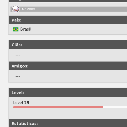
MEMBRO
País:
Brasil
Clãs:
---
Amigos:
---
Level:
Level
29
Estatísticas: