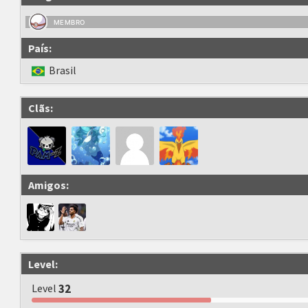
MEMBRO
País:
Brasil
Clãs:
Amigos:
Level:
Level
32