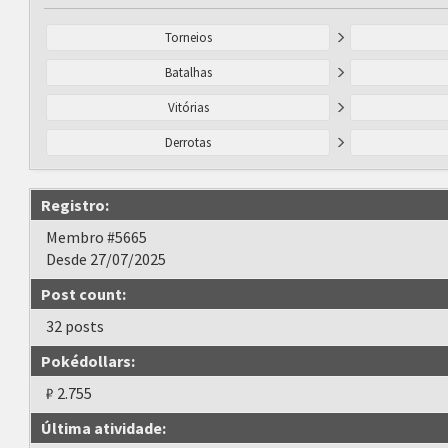
Torneios
Batalhas
Vitórias
Derrotas
Registro:
Membro #5665
Desde 27/07/2025
Post count:
32 posts
Pokédollars:
₽ 2.755
Última atividade: