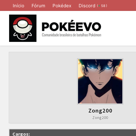
Início
Fórum
Pokédex
Discord
(
)
58
Zong200
Zong200
Cargos: