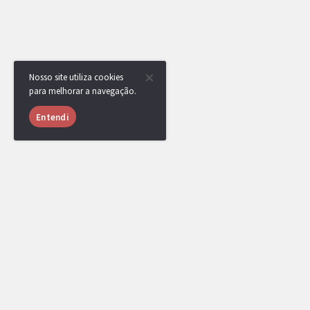
Nosso site utiliza cookies
para melhorar a navegação.
Entendi
USUÁRIOS ONLINE
1054 usuários online nas últimas 24 horas (38 me
JP3011
,
vinicria
,
[DR] CaCaTuA
,
Jeidel
,
Sale
luz
,
mipc
,
Scar109
,
LiTe
,
[DR] GregoIsBack
Rixk
,
TSC
,
[DR] Dugtrio Is Broken
,
qzz
,
M
andrefurry
,
banpool
,
ZeroTwo.
,
zxcaliari
,
i