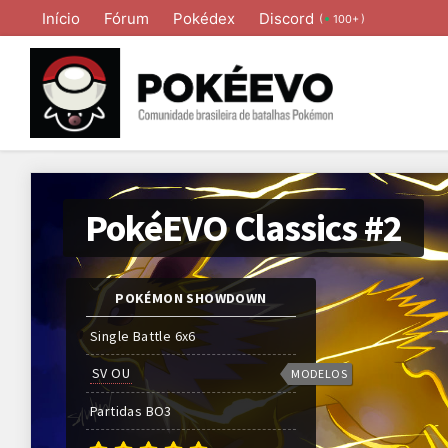
Início
Fórum
Pokédex
Discord
(
)
100+
PokéEVO Classics #2
POKÉMON SHOWDOWN
Single Battle 6x6
SV OU
MODELOS
Partidas
BO
3