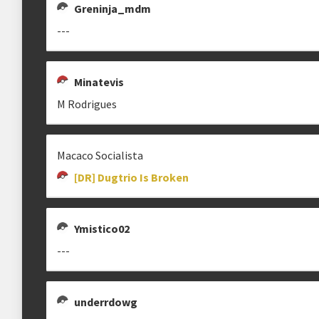
Greninja_mdm
---
Minatevis
M Rodrigues
Macaco Socialista
[DR] Dugtrio Is Broken
Ymistico02
---
underrdowg