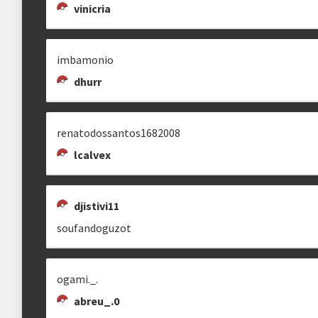
vinicria
Estrutura das chaves
MRSKIBID
HENZO_GAMES
MACACO SOCIALISTA
imbamonio
Etapa única
Chaves mata-mata
auranegativa1a
henzo_games
macacosocialista
dhurr
Ranking aplicado
renatodossantos1682008
Multiplicador
Pontuação x5
lcalvex
UNDERRDOWG
[DR] CACATUA
LITE
Categoria
Geral
godoyzz
CaCaTuA
_lite25_
djistivi11
soufandoguzot
clicando aqui
ogami._.
[DR] DUGTRIO IS BROKEN
M RODRIGUES
mrodrigues22
abreu_.0