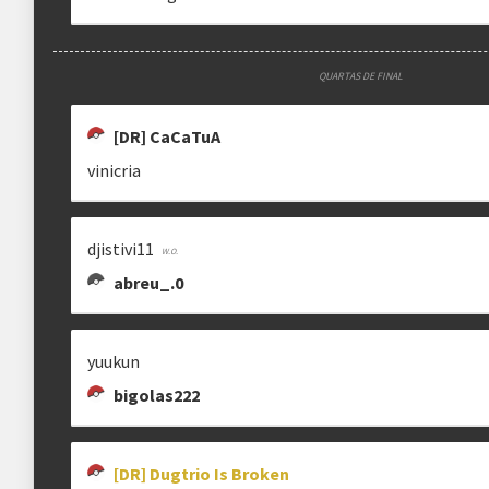
QUARTAS DE FINAL
[DR] CaCaTuA
vinicria
djistivi11
abreu_.0
yuukun
bigolas222
[DR] Dugtrio Is Broken