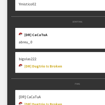
Ymistico02
SEMIFINAL
[DR] CaCaTuA
abreu_.0
bigolas222
[DR] Dugtrio Is Broken
FINAL
[DR] CaCaTuA
[DR] Dugtrio Is Broken