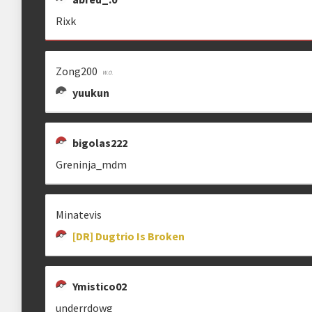
Rixk
Zong200
yuukun
bigolas222
Greninja_mdm
Minatevis
[DR] Dugtrio Is Broken
Ymistico02
underrdowg