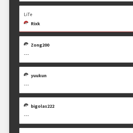
LiTe
Rixk
Zong200
---
yuukun
---
bigolas222
---