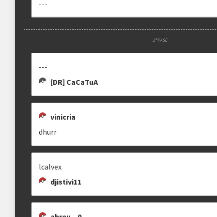
---
2ª FASE
---
[DR] CaCaTuA
vinicria
dhurr
lcalvex
djistivi11
abreu_.0