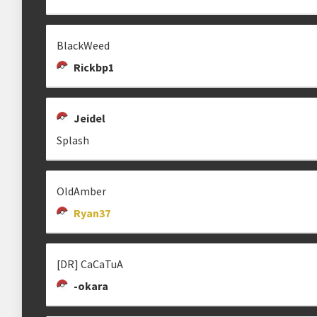
[!] Placar
É obrigatório informar o placar das partidas.
BlackWeed
JLK
LEO999
GALLANIEL
[
Rickbp1
jlk7969
gallaniel
Estrutura das chaves
1ª etapa
Eliminatórias regionais
Jeidel
Splash
2ª etapa
Repescagem (se o caso)
MAIK 23
[SAFE] REZ
VITOR OLIVEIRA
sntrez
vitinhogamerbr
3ª etapa
Fase de grupos
OldAmber
Ryan37
4ª etapa
Chaves mata-mata
[DR] CaCaTuA
JEIDEL
~JONJON
[DR] CAETANO93
-okara
.jeidel
jonjon4201
[DR] Caetano93