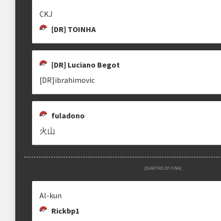
CKJ
Almanaque da Copa Land
[DR] TOINHA
ENRIQUE
AL-KUN
ARTHUR
[DR] Luciano Begot
enrique3
Bug Meteor
heartsofdoom
[DR]ibrahimovic
fuladono
火山
MIRROR COAT
-OKARA
[DR] TISTIEYZ
A Copa Land e o seu Almanaque foram/são idealizados e editado
Mirror Coat
ok\r\
tistieyz
QUARTAS DE FINAL
clicando aqui
Al-kun
HEV
LEECHSEEDED
CKJ
Rickbp1