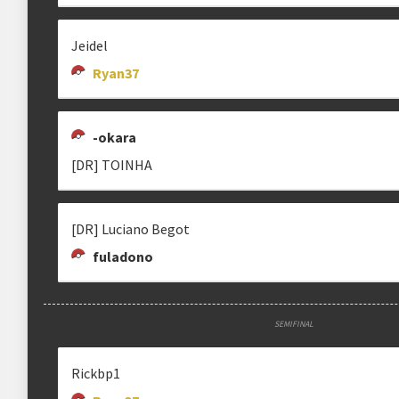
tonxav
Leech Seed
clisson
Jeidel
Ryan37
RICKBP1
FRODORANDOM
RENZEN
-okara
Rickbp1
Renzen
[DR] TOINHA
[DR] Luciano Begot
fuladono
REIS
[DR]IBRAHIMOVIC
MELO
reis08137
recoba_leitao
meloriver
SEMIFINAL
Rickbp1