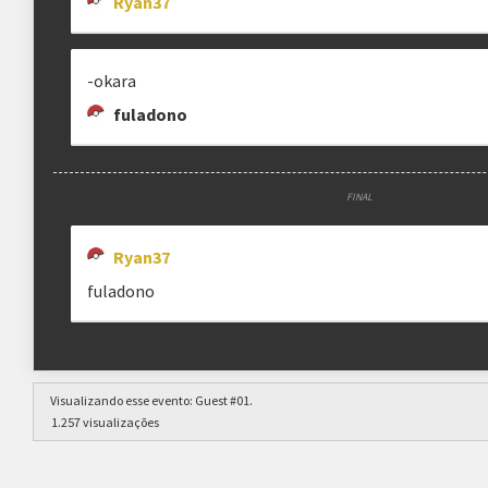
Ryan37
-okara
fuladono
FINAL
Ryan37
fuladono
Visualizando esse evento:
Guest #01
.
1.257 visualizações