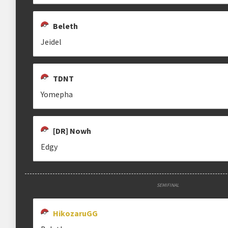
leonwake
dethallt
tistieyz
Beleth
História
Jeidel
neste link
BLUDGEONING ANGEL
TDNT
bludgeoning.angel
Yomepha
[DR] Nowh
Almanaque da Copa Land
Edgy
SEMIFINAL
HikozaruGG