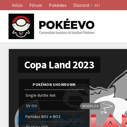
Início
Fórum
Pokédex
Discord
(
)
55
Copa Land 2023
POKÉMON SHOWDOWN
Single Battle 6x6
SV OU
MODELOS
Partidas
BO
1 e
BO
3