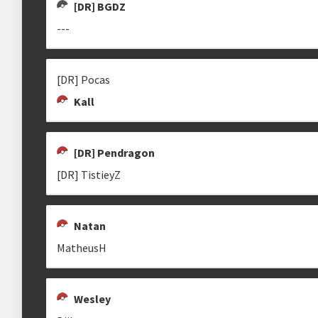
[DR] BGDZ
---
Estrutura das chaves
STARCHEF
JPNMELLO
[SAFE] JOPAPAI
1ª etapa
Fase de grupos
StarChef
jpnmello
[DR] Pocas
2ª etapa
Top Cut - Mata-mata entre os melhores jog
Kall
[DR] Pendragon
SLUDGE BOMBER
NATAN
ASKOV
[DR] TistieyZ
clicando aqui
Natan
ASKOV
Natan
MatheusH
EDILSON O JOGADOR
[DR] SHOOT
TSC
mitomitoso
edugoulart
tiagotsc
Wesley