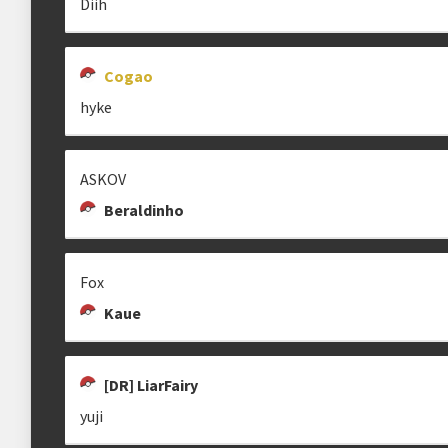
Diih
Cogao
VALLE
[DR] PARRUDO
ZAAEL
hyke
[🇧🇷] Valle
guih8457
ASKOV
Beraldinho
LIGHTHOUSES
NATO
[DR]XUAINSTAIGA
A
Fox
Diogoツ
Kaue
[DR] LiarFairy
yuji
GALLANIEL
ZEKIRO
WHEITRON