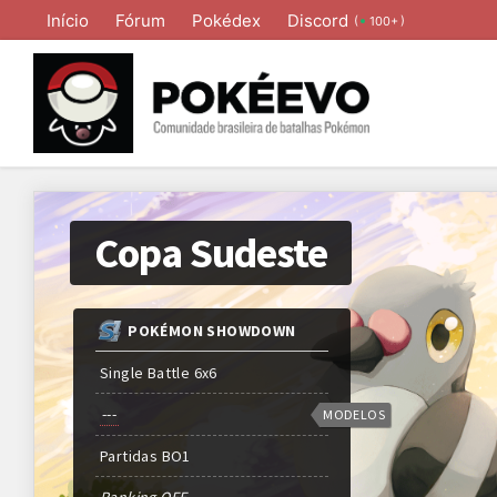
Início
Fórum
Pokédex
Discord
(
)
100+
Copa Sudeste
POKÉMON SHOWDOWN
Single Battle 6x6
---
MODELOS
Partidas
BO
1