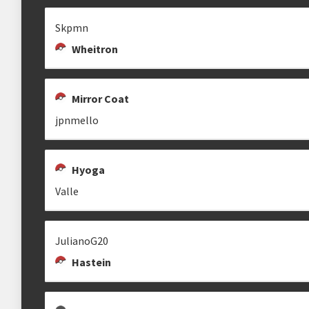
gallaniel
Skpmn
Wheitron
XXMAKOTOXX
ZARONIMUS
HYKE
Mirror Coat
jpnmello
Hyoga
Valle
SHAKUR
MARTONI.
WESLEY
Shakur
JulianoG20
Hastein