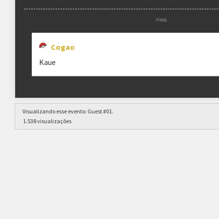
FINAL
Cogao
Kaue
Visualizando esse evento:
Guest #01
.
1.538 visualizações