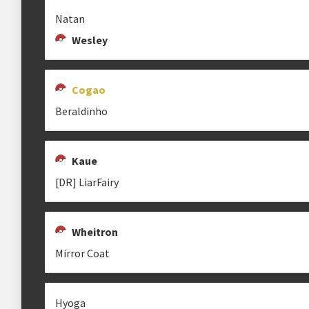
YUJI
IGOLT
MIRROR C
Natan
iGolt
Mirror
Wesley
Cogao
Beraldinho
Kaue
[DR] LiarFairy
Wheitron
Mirror Coat
Hyoga