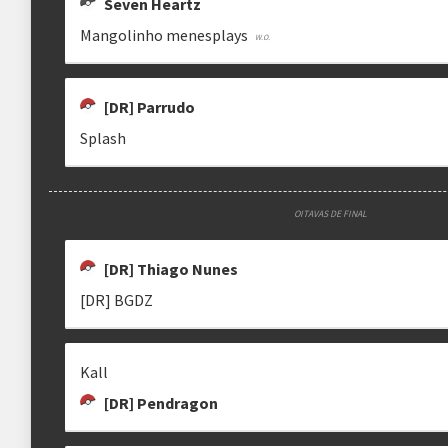
Seven Heartz
BERALDINHO
KAUE
KALL
Mangolinho menesplays
[DR] Parrudo
Splash
ALDLEP
BERTOLD
EREMITA
P
Eremita
OITAVAS DE FINAL
[DR] Thiago Nunes
[DR] BGDZ
SKPMN
GPLATIOS
MANGOLINHO MENESPLAYS
Kall
[DR] Pendragon