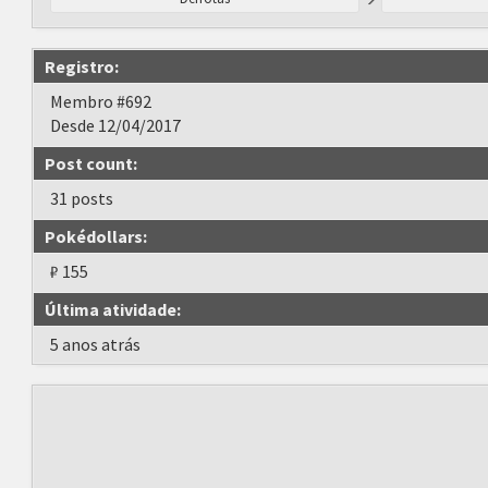
Registro:
Membro #692
Desde 12/04/2017
Post count:
31 posts
Pokédollars:
₽ 155
Última atividade:
5 anos atrás