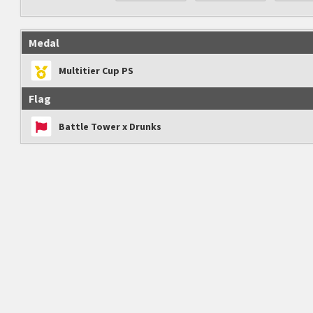
Medal
Multitier Cup PS
Flag
Battle Tower x Drunks