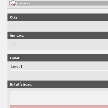
MEMBRO
Clãs:
---
Amigos:
---
Level:
Level
1
Estatísticas: