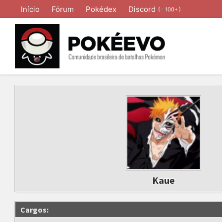
Início
Fórum
Pokédex
Discord
(
)
100+
Kaue
Cargos: