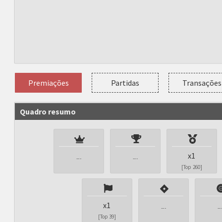
Premiações
Partidas
Transações
Quadro resumo
x1
---
---
[Top 260]
x1
---
--
[Top 39]