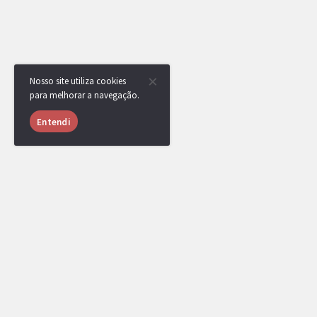
Nosso site utiliza cookies
para melhorar a navegação.
Entendi
USUÁRIOS ONLINE
1013 usuários online nas últimas 24 horas (40 me
ZeroTwo.
,
tiograu
,
LiTe
,
anos luz
,
zxcaliari
,
angolano
,
Aoi_happy
,
Sales Royal
,
Klamas
qzz
,
JspKiC
,
lcalvex
,
Mafrazinho
,
baldi