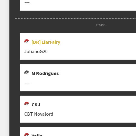
---
2ª FASE
[DR] LiarFairy
JulianoG20
M Rodrigues
---
CKJ
CBT Novalord
Valle