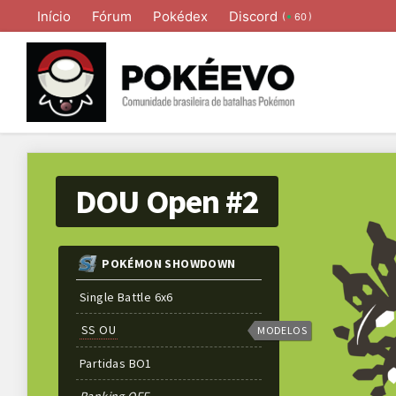
Início
Fórum
Pokédex
Discord
(
)
60
DOU Open #2
POKÉMON SHOWDOWN
Single Battle 6x6
SS OU
MODELOS
Partidas
BO
1