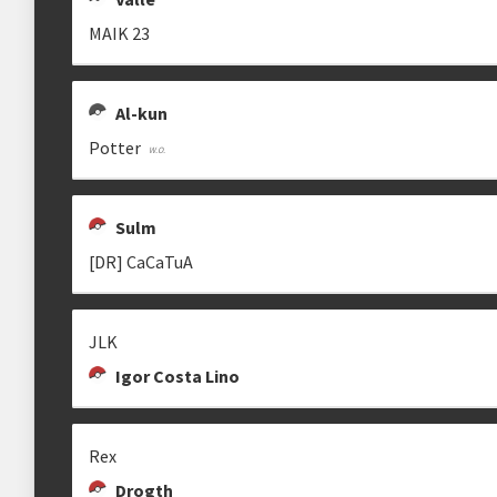
MAIK 23
Al-kun
Potter
Sulm
[DR] CaCaTuA
JLK
Igor Costa Lino
Rex
Drogth