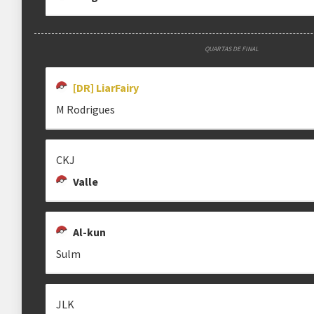
QUARTAS DE FINAL
[DR] LiarFairy
M Rodrigues
CKJ
Valle
Al-kun
Sulm
JLK