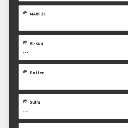
MAIK 23
---
Al-kun
---
Potter
---
Sulm
---