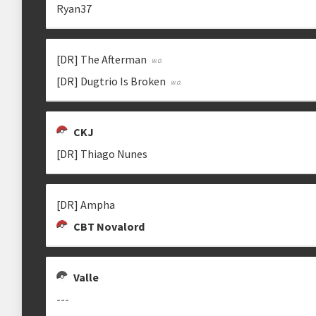
Ryan37
Estrutura das chaves
CKJ
DOUGLAS
RYAN37
[DR] The Afterman
Etapa única
Chaves mata-mata
clisson
Ryan37
[DR] Dugtrio Is Broken
CKJ
clicando aqui
[DR] Thiago Nunes
M RODRIGUES
JULIANOG20
mrodrigues22
[DR] Ampha
CBT Novalord
Valle
---