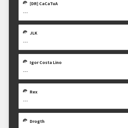
[DR] CaCaTuA
---
JLK
---
Igor Costa Lino
---
Rex
---
Drogth