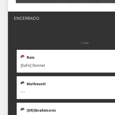
Quantidade de vagas
17 vagas
MANALIZ_
[SAFE] DONNEL
STARAPTOR
kumirei_1
donnyatelo
staraptor
ENCERRADO
Status das inscrições
Inscrições encerradas
Como se inscrever
As inscrições serão feitas em um 
Ele ficará visível após a abertura
1ª FASE
[DR] CAETANO93
[DR]IBRAHIMOVIC
[DR] TOINHA
Reis
[DR] Caetano93
recoba_leitao
Regras
toinha
[SaFe] Donnel
Plataforma
Pokémon Showdown
Formato
MatheusH
Single Battle 6x6
---
DROGTH
MATHEUSH
HEC
Metagame
---
IanJa7
MatheusH
Hec
Rematches
Melhor de 1 (BO1)
[DR]ibrahimovic