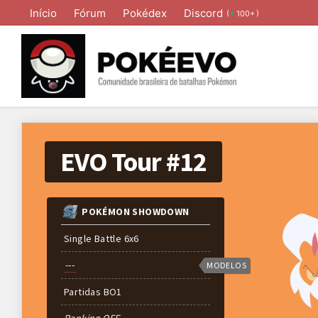
Início
Fórum
Pokédex
Discord
(
)
100+
EVO Tour #12
POKÉMON SHOWDOWN
Single Battle 6x6
---
MODELOS
Partidas
BO
1