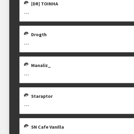
[DR] TOINHA
---
Drogth
---
Manaliz_
---
Staraptor
---
SN Cafe Vanilla