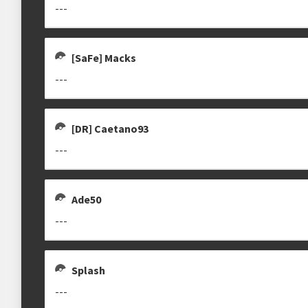
---
Estrutura das chaves
[DR] SHINYKITSUNE
[SaFe] Macks
Etapa única
Chaves mata-mata
LGBiaTQIA+
---
[DR] Caetano93
clicando aqui
---
Ade50
---
Splash
---