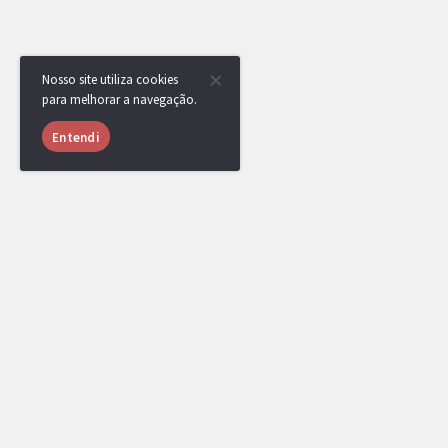
Nosso site utiliza cookies
para melhorar a navegação.
Entendi
Ainda não há comentários.
Ryan37
http://replay.pokemonshowdown.com/ge
15/04/2019 às 07:12
Replay da final