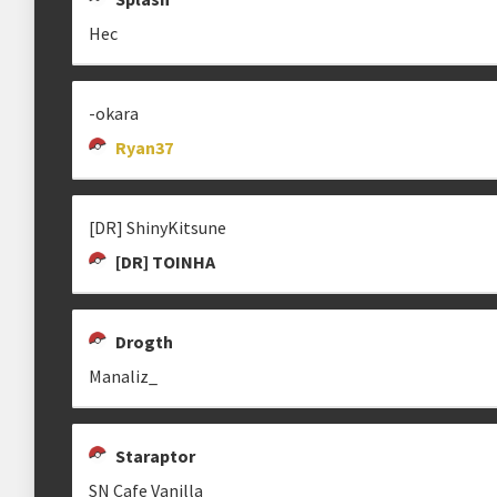
Hec
-okara
Ryan37
[DR] ShinyKitsune
[DR] TOINHA
Drogth
Manaliz_
Staraptor
SN Cafe Vanilla