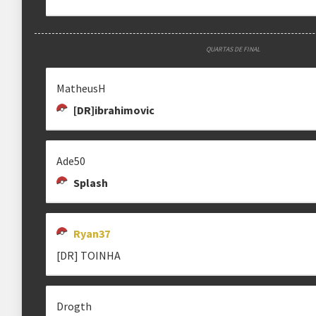
QUARTAS DE FINAL
MatheusH
[DR]ibrahimovic
Ade50
Splash
Ryan37
[DR] TOINHA
Drogth