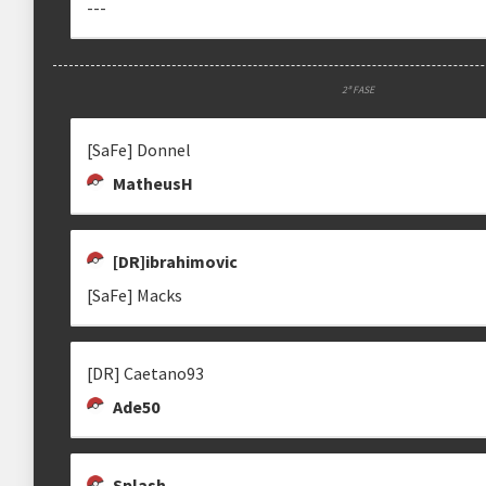
---
2ª FASE
[SaFe] Donnel
MatheusH
[DR]ibrahimovic
[SaFe] Macks
[DR] Caetano93
Ade50
Splash