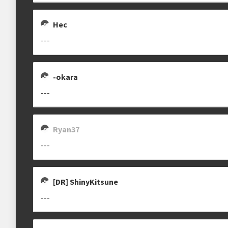
Hec
---
-okara
---
Ryan37
---
[DR] ShinyKitsune
---