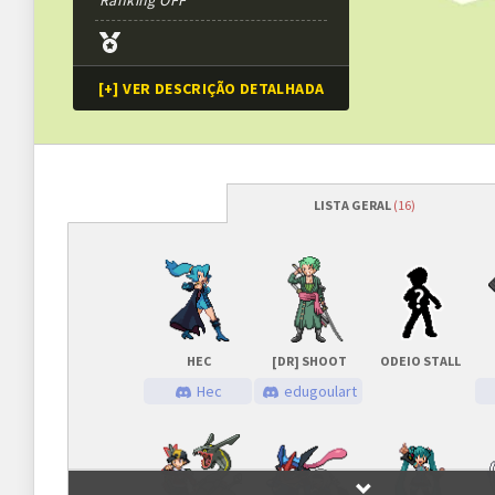
Ranking OFF
[+] VER DESCRIÇÃO DETALHADA
LISTA GERAL
(16)
Programação
Abertura das inscrições
11/07/2020
às
Sorteio das chaves
11/07/2020
às
HEC
[DR] SHOOT
ODEIO STALL
Prazo para cada fase/rodada
45 minutos
Hec
edugoulart
Inscrições