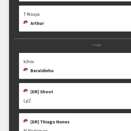
T4tsuya
Arthur
2ª FASE
k3nix
Beraldinho
clicando aqui
[DR] Shoot
LpZ
[DR] Thiago Nunes
M Rodrigues