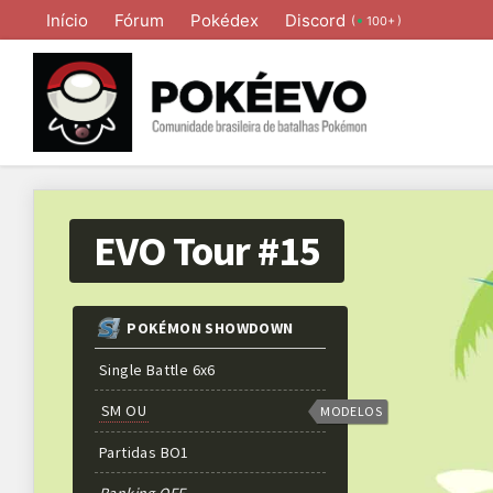
Início
Fórum
Pokédex
Discord
(
)
100+
EVO Tour #15
POKÉMON SHOWDOWN
Single Battle 6x6
SM OU
MODELOS
Partidas
BO
1