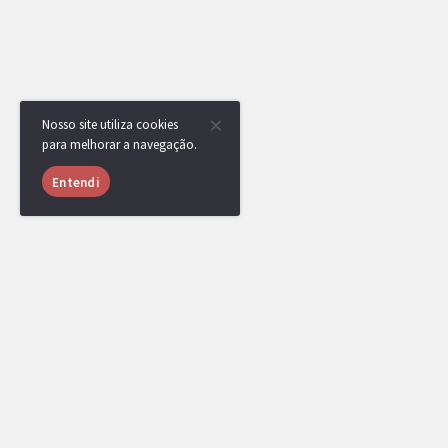
Nosso site utiliza cookies
para melhorar a navegação.
Entendi
RotomBot
NPC
11/07/2020 às
19:30
Pataozinho venceu a competição, parabéns!