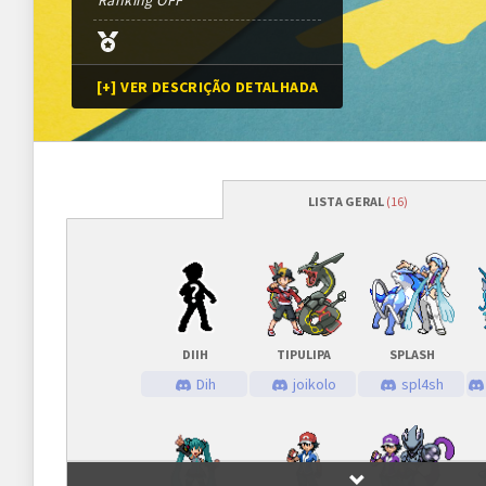
Ranking OFF
[+] VER DESCRIÇÃO DETALHADA
LISTA GERAL
(16)
Programação
Abertura das inscrições
13/06/2020
às
Sorteio das chaves
13/06/2020
às
DIIH
TIPULIPA
SPLASH
Prazo para cada fase/rodada
45 minutos
Dih
joikolo
spl4sh
Inscrições