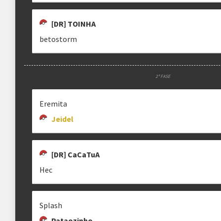
[DR] TOINHA
betostorm
2ª FASE
Eremita
Jeidel
clicando aqui
[DR] CaCaTuA
Hec
Splash
Pataozinho