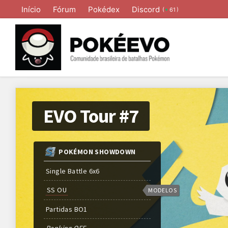
Início
Fórum
Pokédex
Discord
(
)
61
EVO Tour #7
POKÉMON SHOWDOWN
Single Battle 6x6
SS OU
MODELOS
Partidas
BO
1