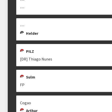
---
---
Helder
PILZ
[DR] Thiago Nunes
Sulm
FP
Cogao
Arthur