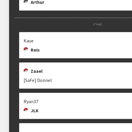
Arthur
2ª FASE
Kaue
Reis
Zaael
[SaFe] Donnel
Ryan37
JLK
---