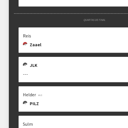
QUARTAS DE FINAL
Reis
Zaael
JLK
---
Helder
PILZ
Sulm