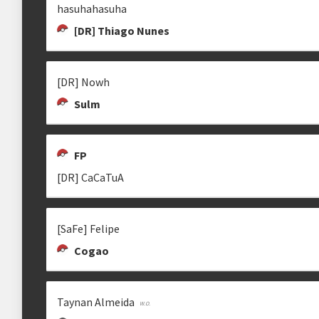
hasuhahasuha
[DR] Thiago Nunes
[DR] Nowh
Sulm
FP
[DR] CaCaTuA
[SaFe] Felipe
Cogao
Taynan Almeida