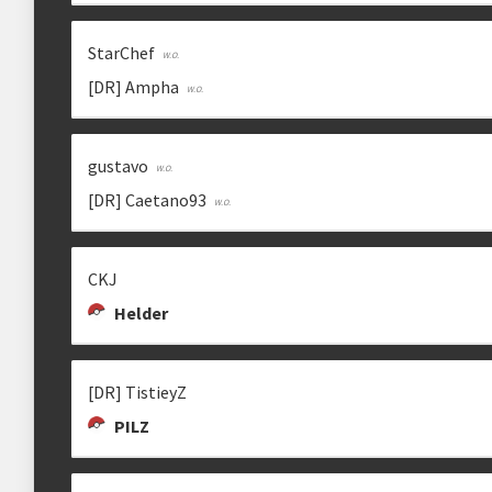
StarChef
[DR] Ampha
[DR] TISTIEYZ
SULM
ZAAEL
tistieyz
guih8457
gustavo
[DR] Caetano93
CKJ
Helder
[DR] TistieyZ
PILZ