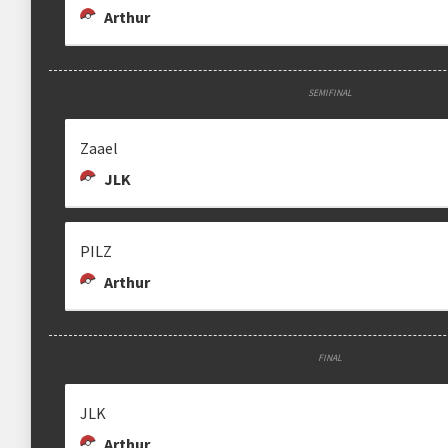
Arthur
SEMIFINAL
Zaael
JLK
PILZ
Arthur
FINAL
JLK
Arthur