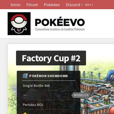
Início
Fórum
Pokédex
Discord
(
)
100+
Factory Cup #2
POKÉMON SHOWDOWN
Single Battle 6x6
---
MODELOS
Partidas
BO
1