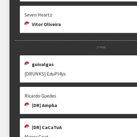
Seven Heartz
Vitor Oliveira
2ª FASE
guivalgas
[DRUNKS] EduPl4ys
Ricardo Guedes
[DR] Ampha
[DR] CaCaTuA
Mirror Coat