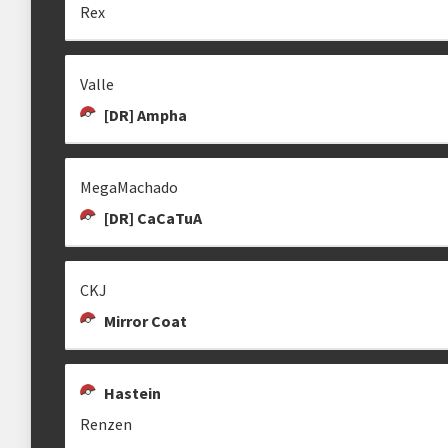
Rex
Estrutura das chaves
Valle
Etapa única
Chaves mata-mata
[DR] Ampha
MegaMachado
clicando aqui
[DR] CaCaTuA
CKJ
Mirror Coat
Hastein
Renzen