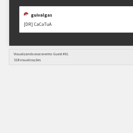
guivalgas
[DR] CaCaTuA
Visualizando esse evento:
Guest #01
.
518 visualizações