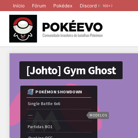
Início
Fórum
Pokédex
Discord
(
)
100+
[Johto] Gym Ghost
POKÉMON SHOWDOWN
Single Battle 6x6
---
MODELOS
Partidas
BO
1