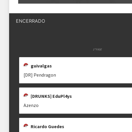
Quantidade de vagas
256 vagas
MEGAMACHADO
[DR] AMPHA
REX
megamachado
ampha.
rex6956
ENCERRADO
Status das inscrições
Inscrições encerradas
Como se inscrever
As inscrições serão feitas em um 
Ele ficará visível após a abertura
1ª FASE
VALLE
CKJ
RENZEN
guivalgas
[🇧🇷] Valle
clisson
Regras
Renzen
[DR] Pendragon
Plataforma
Pokémon Showdown
Formato
[DRUNKS] EduPl4ys
Single Battle 6x6
Azenzo
SEVEN HEARTZ
GUIVALGAS
AZENZO
Metagame
---
seven_heartz
Rematches
Melhor de 1 (BO1)
Ricardo Guedes