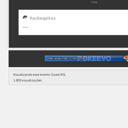
FINAL
Pachequitos
---
clicando aqui
Visualizando esse evento:
Guest #01
.
1.830 visualizações