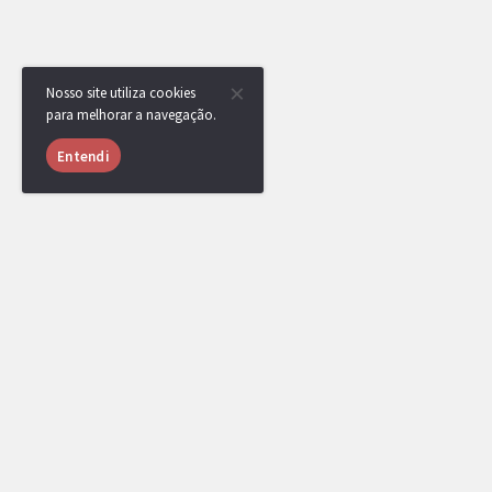
Nosso site utiliza cookies
para melhorar a navegação.
Entendi
RotomBot
Evento arquivado.
RotomBot
Pachequitos venceu a competição, parabéns!
Uma medalha foi adicionada ao seu perfil.