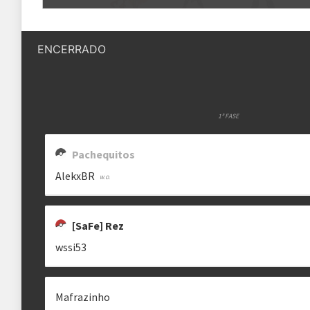
Quantidade de vagas
8 vagas
ALEKXBR
[SAFE] REZ
SN CAFE VANILLA
alekxbr
sntrez
___s_n___
ENCERRADO
Status das inscrições
Inscrições encerradas
Como se inscrever
As inscrições serão feitas em um 
Ele ficará visível após a abertura
1ª FASE
Pachequitos
Regras
AlekxBR
Plataforma
Pokémon Showdown
Formato
[SaFe] Rez
Single Battle 6x6
wssi53
Metagame
SV NFE
Rematches
Melhor de 3 (BO3)
Mafrazinho