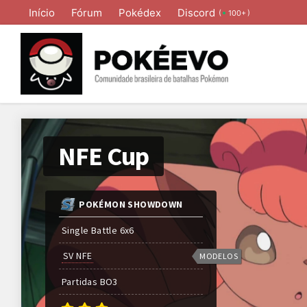
Início
Fórum
Pokédex
Discord
(
)
100+
NFE Cup
POKÉMON SHOWDOWN
Single Battle 6x6
SV NFE
MODELOS
Partidas
BO
3