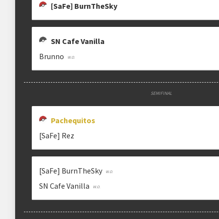
[SaFe] BurnTheSky
Estrutura das chaves
SN Cafe Vanilla
Etapa única
Chaves mata-mata
Brunno
Maiores detalhes encontram-se na "
DESCRIÇÃO COMPLEMENTAR
" abaix
SEMIFINAL
Ranking aplicado
Pachequitos
Multiplicador
Pontuação x3
[SaFe] Rez
Categoria
Geral
[SaFe] BurnTheSky
SN Cafe Vanilla