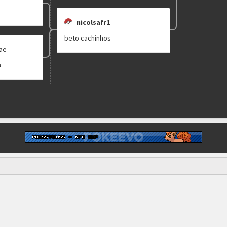
nicolsafr1
beto cachinhos
ae
s