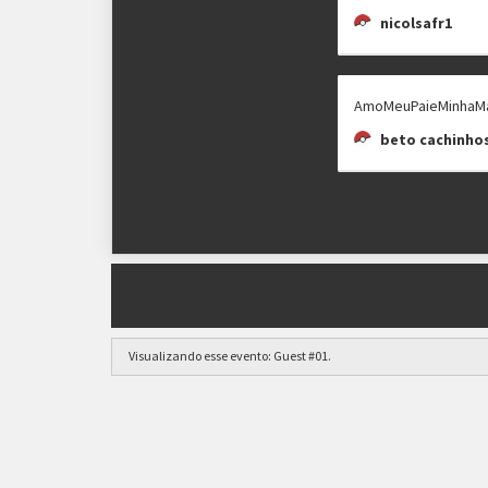
nicolsafr1
AmoMeuPaieMinhaM
beto cachinho
Visualizando esse evento:
Guest #01
.