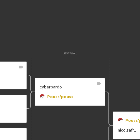
E
Etapa única
Chaves mata
Multiplicador
Pontuação x
SEMIFINAL
Categoria
Geral
cyberpardo
Pouss'pouss
clicando aqui
Pouss'
nicolsafr1