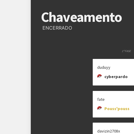
Regras
Chaveamento
Plataforma
Pokémon Showdown
ENCERRADO
Formato
Single Battle 6x6
Metagame
SV NFE
1ª FASE
Rematches
Melhor de 3 (BO3)
duduyy
cyberpardo
fate
Pouss'pouss
davizin2708x