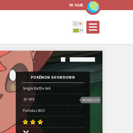
W. HUB
POKÉMON SHOWDOWN
Single Battle 6x6
SV NFE
MODELOS
Partidas
BO
3