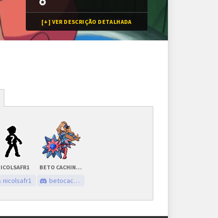
[+] VER DESCRIÇÃO DETALHADA
Inscrições
8 vagas
Inscrições encerradas
ICOLSAFR1
BETO CACHINHOS
As inscrições serão feitas em um painel próprio.
nicolsafr1
betocachinhos.
Ele ficará visível após a abertura do torneio.