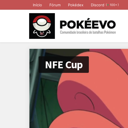
Início
Fórum
Pokédex
Discord
(
)
100+
NFE Cup