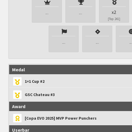
x2
---
---
[Top 241]
---
---
--
Medal
1×1 Cup #2
GSC Chateau #3
Award
[Copa EVO 2025] MVP Power Punchers
Userbar