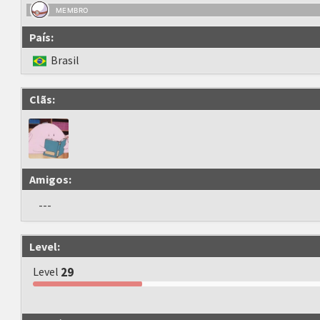
MEMBRO
País:
Brasil
Clãs:
Amigos:
---
Level:
Level
29