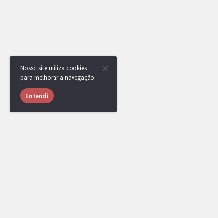
Nosso site utiliza cookies
para melhorar a navegação.
Entendi
USUÁRIOS ONLINE
984 usuários online nas últimas 24 horas (33 mem
LiTe
,
Klamas
,
Mafrazinho
,
Jeidel
,
andref
Thiago Nunes
,
TSC
,
Zero
,
Hiidan
,
lcal