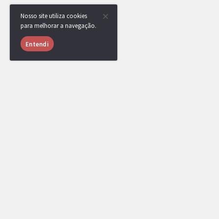
Nosso site utiliza cookies
para melhorar a navegação.
Entendi
RotomBot
Evento arquivado.
RotomBot
Hidan venceu a competição, parabéns!
Uma medalha foi adicionada ao seu perfil.
RotomBot