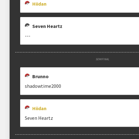
Hiidan
Estrutura das chaves
Seven Heartz
Etapa única
Chaves mata-mata
---
Ranking aplicado
SEMIFINAL
Multiplicador
Pontuação x3
Brunno
Categorias
Geral
•
Old Gen
shadowtime2000
Hiidan
clicando aqui
Seven Heartz