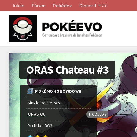
Início
Fórum
Pokédex
Discord
(
)
73
ORAS Chateau #3
POKÉMON SHOWDOWN
Single Battle 6x6
ORAS OU
MODELOS
Partidas
BO
3