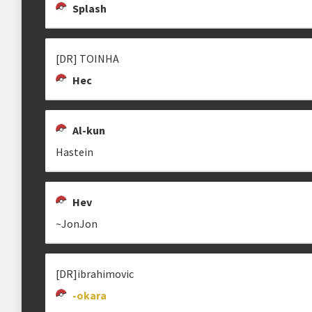
Splash
Estrutura das chaves
-OKARA
[DR] TOINHA
Etapa única
Chaves mata-mata
ok\r\
Hec
Ranking aplicado
Al-kun
Multiplicador
Pontuação x2
Hastein
Categoria
Geral
Hev
~JonJon
clicando aqui
[DR]ibrahimovic
-okara