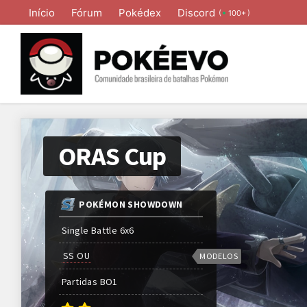
Início
Fórum
Pokédex
Discord
(
)
100+
ORAS Cup
POKÉMON SHOWDOWN
Single Battle 6x6
SS OU
MODELOS
Partidas
BO
1