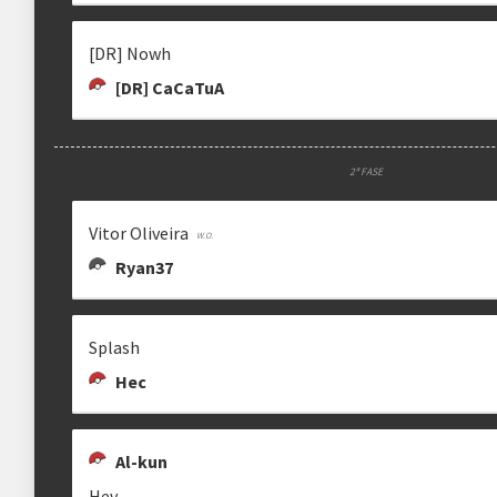
[DR] Nowh
[DR] CaCaTuA
2ª FASE
Vitor Oliveira
Ryan37
Splash
Hec
Al-kun
Hev