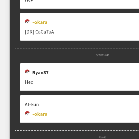
-okara
[DR] CaCaTuA
SEMIFINAL
Ryan37
Hec
Al-kun
-okara
FINAL