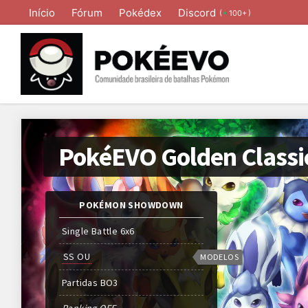
Início
Fórum
Pokédex
Discord
(
)
100+
PokéEVO Golden Classi
POKÉMON SHOWDOWN
Single Battle 6x6
SS OU
MODELOS
Partidas
BO
3