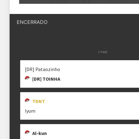
Quantidade de vagas
8 vagas
K3NIX
[DR] PATAOZINHO
SPLASH
spl4sh
ENCERRADO
Status das inscrições
Inscrições encerradas
Como se inscrever
Essa torneio possui inscrições restrit
Apenas jogadores pré-selecionados 
1ª FASE
[DR] Pataozinho
Regras
[DR] TOINHA
Plataforma
Pokémon Showdown
Formato
TDNT
Single Battle 6x6
lyum
Metagame
SS OU
Rematches
Melhor de 3 (BO3)
Al-kun