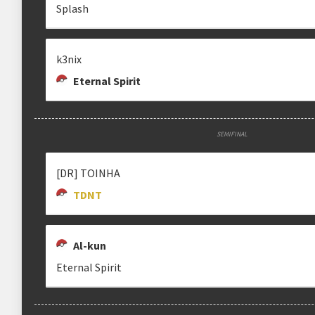
Splash
Estrutura das chaves
k3nix
Etapa única
Chaves mata-mata
Eternal Spirit
Maiores detalhes encontram-se na "
DESCRIÇÃO COMPLEMENTAR
" abaix
SEMIFINAL
[DR] TOINHA
TDNT
Al-kun
Eternal Spirit