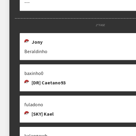
---
2ª FASE
Jony
Beraldinho
baxinho0
[DR] Caetano93
fuladono
[SKY] Kael
kalangowh