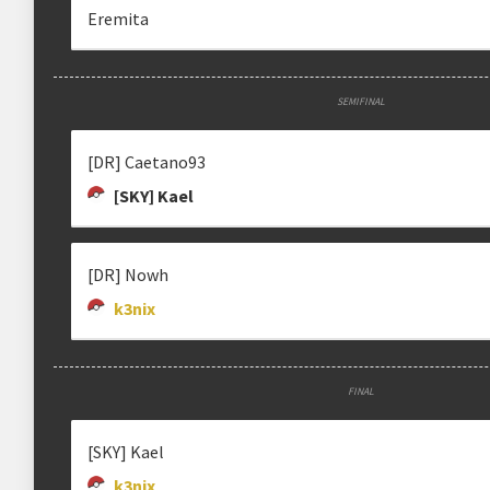
Eremita
SEMIFINAL
[DR] Caetano93
[SKY] Kael
[DR] Nowh
k3nix
FINAL
[SKY] Kael
k3nix