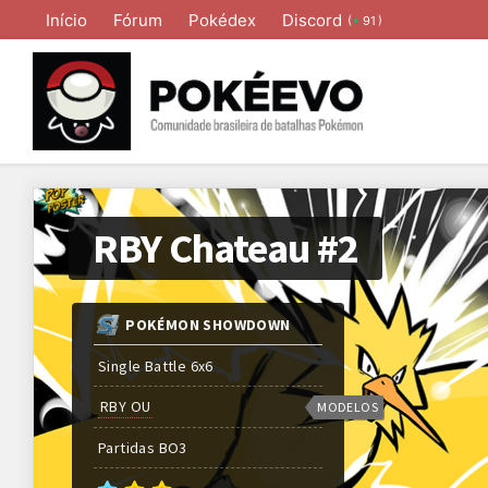
Início
Fórum
Pokédex
Discord
(
)
91
RBY Chateau #2
POKÉMON SHOWDOWN
Single Battle 6x6
RBY OU
MODELOS
Partidas
BO
3