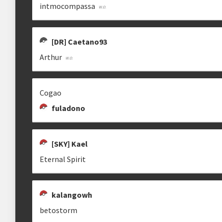
intmocompassa
Estrutura das chaves
[DR] CAETANO93
[DR] CACATUA
KALANGOWH
[DR] Caetano93
Etapa única
Chaves mata-mata
[DR] Caetano93
CaCaTuA
Arthur
Ranking aplicado
Cogao
Multiplicador
Pontuação x3
fuladono
KATCHIM_
BAXINHO0
BETOSTORM
Categorias
Geral
•
Old Gen
Katchim
baxinho0
[SKY] Kael
Eternal Spirit
clicando aqui
kalangowh
LYUM
EDILSON O JOGADOR
SPLAS
lyum
mitomitoso
spl4
betostorm