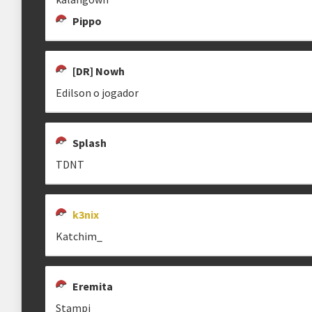
Pippo
[DR] Nowh
Edilson o jogador
Splash
TDNT
k3nix
Katchim_
Eremita
Stampi