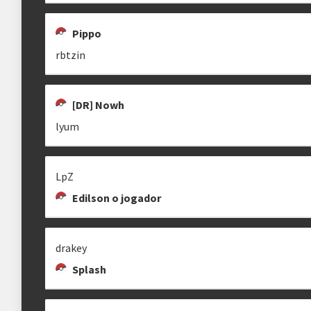
Pippo
rbtzin
[DR] Nowh
lyum
LpZ
Edilson o jogador
drakey
Splash