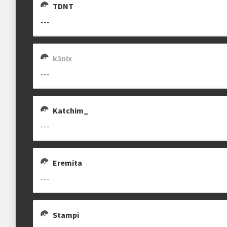
TDNT
---
k3nix
---
Katchim_
---
Eremita
---
Stampi