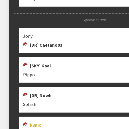
QUARTAS DE FINAL
Jony
[DR] Caetano93
[SKY] Kael
Pippo
[DR] Nowh
Splash
k3nix