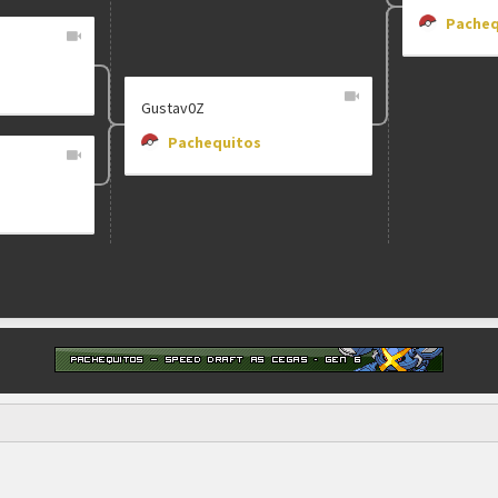
Pacheq
Gustav0Z
Pachequitos