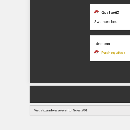
Gustav0Z
Swampertino
tdemonn
Pachequitos
Visualizando esse evento:
Guest #01
.