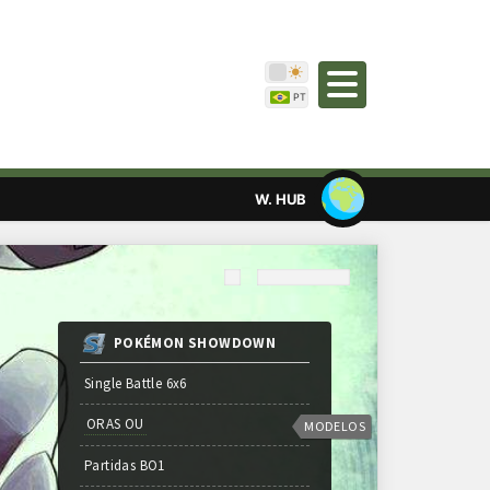
W. HUB
POKÉMON SHOWDOWN
Single Battle 6x6
ORAS OU
MODELOS
Partidas
BO
1