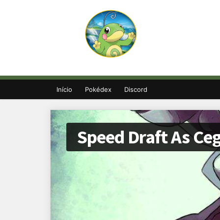
Início
Pokédex
Discord
Speed Draft As Ceg