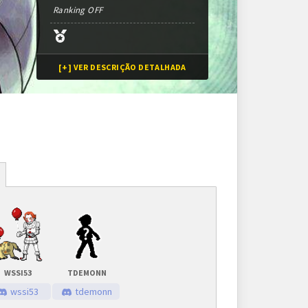
Ranking OFF
[+] VER DESCRIÇÃO DETALHADA
Inscrições
8 vagas
Inscrições encerradas
WSSI53
TDEMONN
As inscrições serão feitas em um painel próprio.
wssi53
tdemonn
Ele ficará visível após a abertura do torneio.