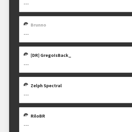
---
Estrutura das chaves
Brunno
Etapa única
Chaves mata-mata
---
Maiores detalhes encontram-se na "
DESCRIÇÃO COMPLEMENTAR
" abaix
[DR] GregoIsBack_
Ranking aplicado
---
Multiplicador
Pontuação x2
Zelph Spectral
Categoria
Geral
---
RiloBR
---