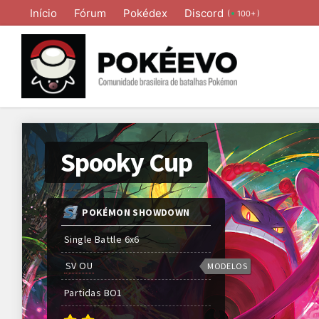
Início
Fórum
Pokédex
Discord
(
)
100+
Spooky Cup
POKÉMON SHOWDOWN
Single Battle 6x6
SV OU
MODELOS
Partidas
BO
1