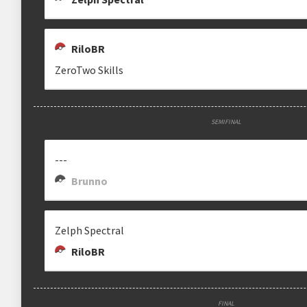
RiloBR
ZeroTwo Skills
SEMIFINAL
---
Brunno
Zelph Spectral
RiloBR
FINAL