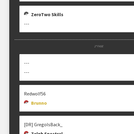
Black
Purple
ZeroTwo Skills
aqui
---
2ª FASE
---
---
Redwolf56
clicando aqui
Brunno
[DR] GregoIsBack_
Zelph Spectral