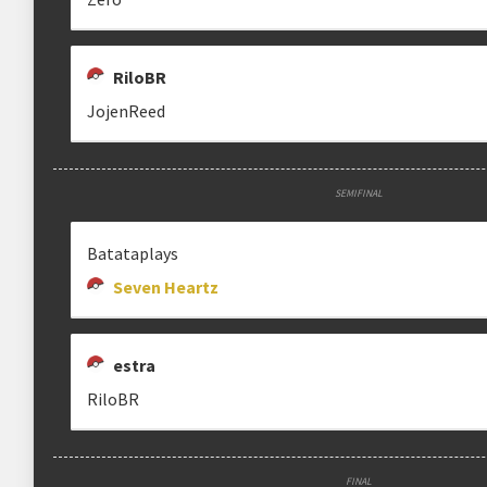
RiloBR
JojenReed
SEMIFINAL
Batataplays
Seven Heartz
estra
RiloBR
FINAL