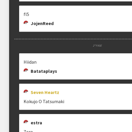
fl5
JojenReed
2ª FASE
Hiidan
Batataplays
Seven Heartz
Kokujo O Tatsumaki
estra
Zero