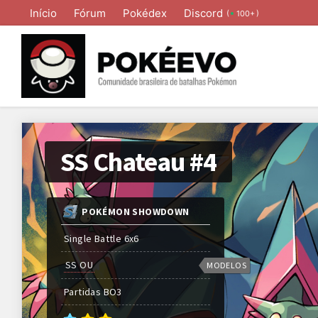
Início
Fórum
Pokédex
Discord
(
)
100+
SS Chateau #4
POKÉMON SHOWDOWN
Single Battle 6x6
SS OU
MODELOS
Partidas
BO
3