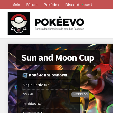
Início
Fórum
Pokédex
Discord
(
)
100+
Sun and Moon Cup
POKÉMON SHOWDOWN
Single Battle 6x6
SS OU
MODELOS
Partidas
BO
1