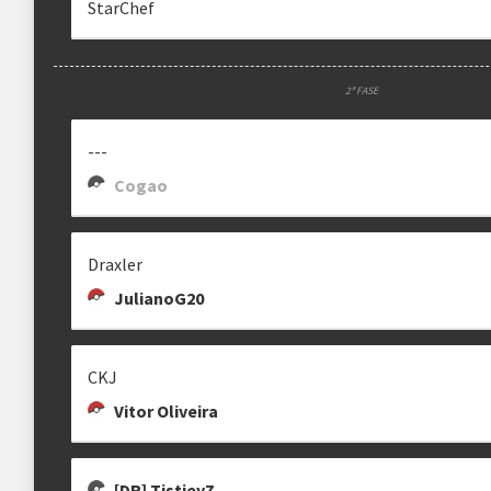
StarChef
2ª FASE
---
Cogao
Draxler
JulianoG20
CKJ
Vitor Oliveira
[DR] TistieyZ