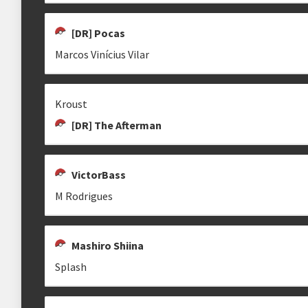
[DR] Pocas
Marcos Vinícius Vilar
LAMORZINHO
[DR] SHOOT
M RODRIGUES
edugoulart
mrodrigues22
Kroust
[DR] The Afterman
VictorBass
M Rodrigues
Mashiro Shiina
Splash