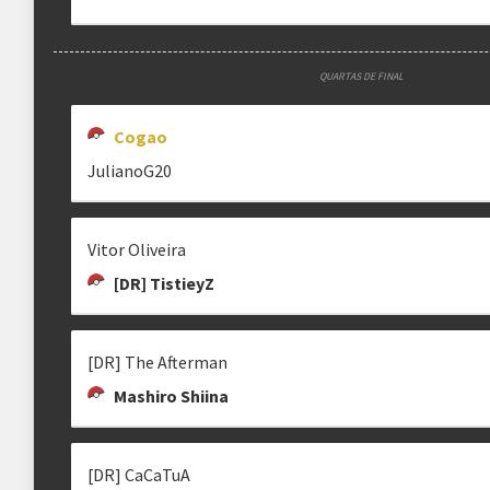
QUARTAS DE FINAL
Cogao
JulianoG20
Vitor Oliveira
[DR] TistieyZ
[DR] The Afterman
Mashiro Shiina
[DR] CaCaTuA