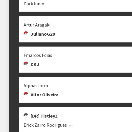
DarkJunin
Estrutura das chaves
[DR] TISTIEYZ
[DR] CACATUA
[DR] THE AFTERMAN
Artur Aragaki
Etapa única
Chaves mata-mata
tistieyz
CaCaTuA
JulianoG20
Fmarcos Fdias
clicando aqui
CKJ
[SKY] LOST.
[DR] PARRUDO
MASHIRO SHIINA
takutinho
Alphastorm
Vitor Oliveira
[DR] TistieyZ
VICTORBASS
MARCOS VINÍCIUS VILAR
[DR] POCAS
poocaas
Erick Zarro Rodrigues