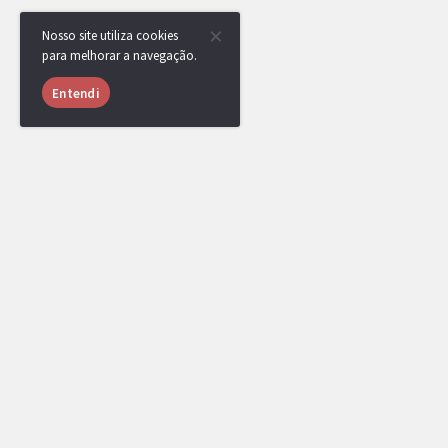
Nosso site utiliza cookies
para melhorar a navegação.
Entendi
Cogao
MEMBRO
08/01/2017 às
23:42
venci o takuto na final
gg
http://replay.pokemonshowdown.com/gen7pokebankou-513
genesect na bar
(rip, sdds, when i see you again ♫)