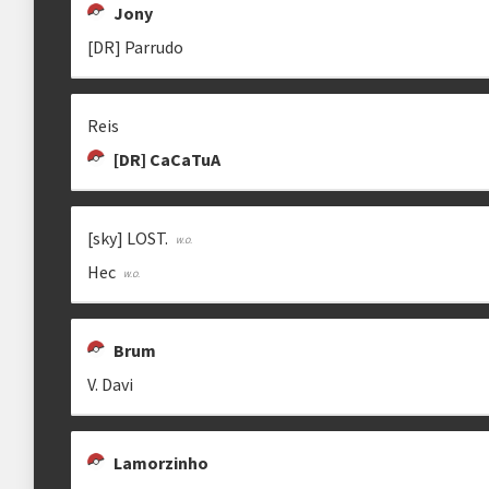
Jony
[DR] Parrudo
Reis
[DR] CaCaTuA
[sky] LOST.
Hec
Brum
V. Davi
Lamorzinho