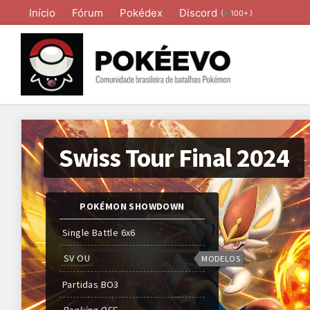
Início
Fórum
Pokédex
Discord
(
)
100+
Swiss Tour Final 2024
POKÉMON SHOWDOWN
Single Battle 6x6
SV OU
MODELOS
Partidas
BO
3