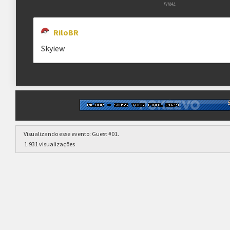
será convidado o próximo da lista.
FINAL
As partidas devem ser jogadas em Best Of 3.
RiloBR
Skyiew
clicando aqui
Visualizando esse evento:
Guest #01
.
1.931 visualizações