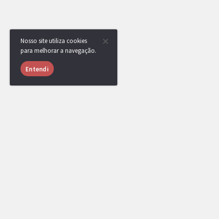
Nosso site utiliza cookies
para melhorar a navegação.
Entendi
USUÁRIOS ONLINE
1047 usuários online nas últimas 24 horas (33 me
vinicria
,
mipc
,
[DR] Thiago Nunes
,
Mafra
Klamas
,
lcalvex
,
TSC
,
qzz
,
Shadowfi
,
Sale
CaCaTuA
,
Jeidel
,
tiograu
,
anos luz
,
Scar10
xocdiaink1
,
Rixk
,
[DR] Dugtrio Is Broken
,
banpool
,
ZeroTwo.
,
zxcaliari
,
itsrazor123
,