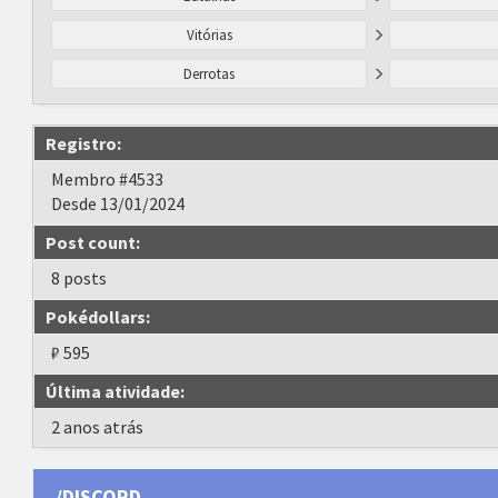
Vitórias
Derrotas
Registro:
Membro #4533
Desde 13/01/2024
Post count:
8 posts
Pokédollars:
₽ 595
Última atividade:
2 anos atrás
/DISCORD