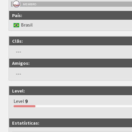
MEMBRO
País:
Brasil
Clãs:
---
Amigos:
---
Level:
Level
9
Estatísticas: