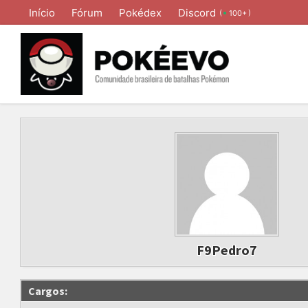
Início
Fórum
Pokédex
Discord
(
)
100+
F9Pedro7
Cargos: