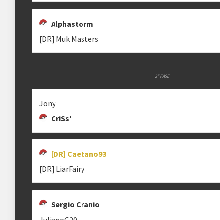
Alphastorm
[DR] Muk Masters
2ª FASE
Jony
CriSs'
[DR] Caetano93
[DR] LiarFairy
Sergio Cranio
JulianoG20