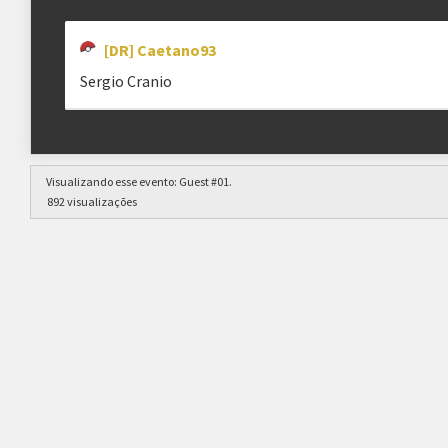
[DR] Caetano93
Sergio Cranio
Visualizando esse evento:
Guest #01
.
892 visualizações