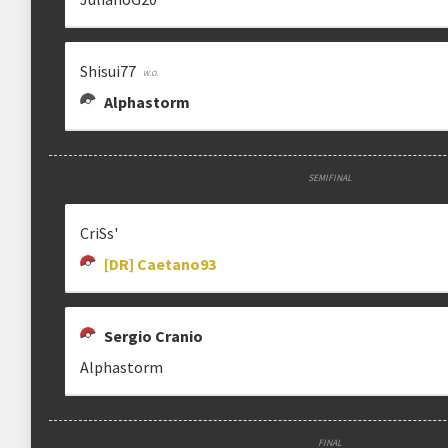
Shisui77
Alphastorm
SEMIFINAL
CriSs'
[DR] Caetano93
Sergio Cranio
Alphastorm
FINAL