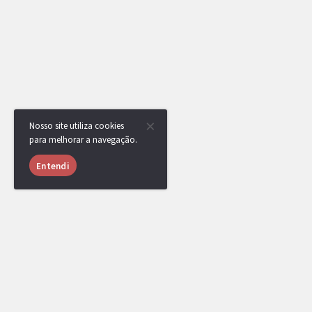
Nosso site utiliza cookies
para melhorar a navegação.
Entendi
JulianoG20
MEMBRO
01/10/2017 às
11:14