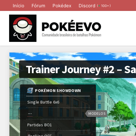
Início
Fórum
Pokédex
Discord
(
)
100+
POKÉMON SHOWDOWN
Single Battle 6x6
---
MODELOS
Partidas
BO
1