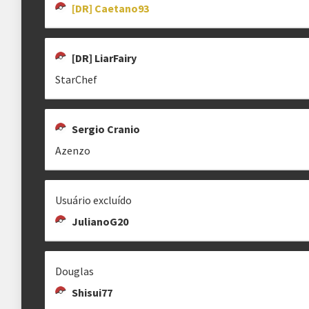
[DR] Caetano93
Estrutura das chaves
[DR] LiarFairy
Etapa única
Chaves mata-mata
StarChef
Sergio Cranio
clicando aqui
Azenzo
Usuário excluído
JulianoG20
Douglas
Shisui77