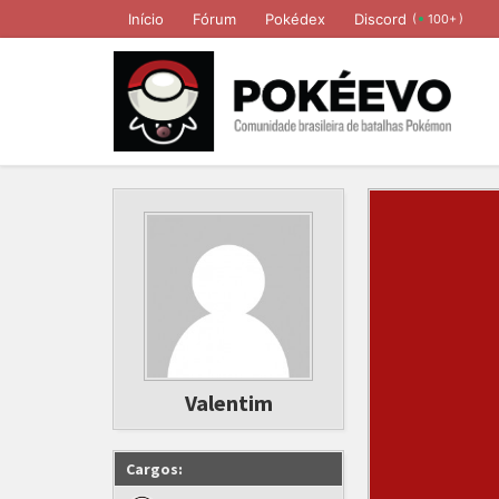
Início
Fórum
Pokédex
Discord
(
)
100+
Valentim
Cargos: