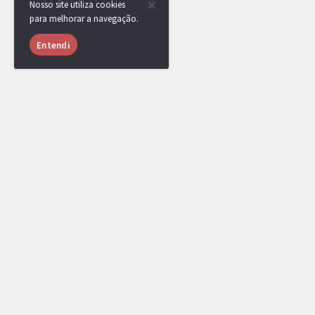
Nosso site utiliza cookies
para melhorar a navegação.
Entendi
USUÁRIOS ONLINE
1061 usuários online nas últimas 24 horas
LiTe
,
Zero
,
Klamas
,
TSC
,
linosRed
,
[DR
Thiago Nunes
,
Mafrazinho
,
leo568
,
lca
Minatevis
,
andrefurry
,
banpool
,
ZeroTw
[Administrador]
[Top Rank]
[Líder de Clã
ANIVERSARIANTES
Parabéns ao aniversariante do dia!