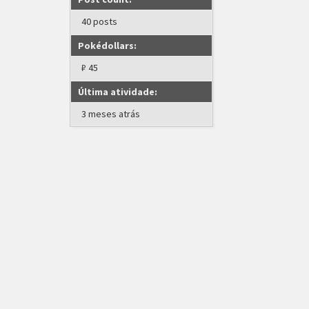
40 posts
Pokédollars:
₽ 45
Última atividade:
3 meses atrás