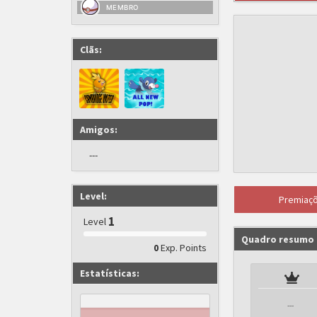
MEMBRO
Clãs:
Amigos:
---
Level:
Premiaç
1
Level
Quadro resumo
Exp. Points
0
Estatísticas:
---