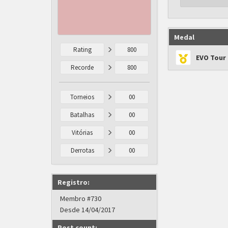
Medal
Rating
800
EVO Tour 
Recorde
800
Torneios
00
Batalhas
00
Vitórias
00
Derrotas
00
Registro:
Membro #730
Desde 14/04/2017
Post count: