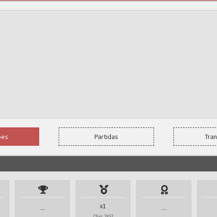
ões
Partidas
Tra
x1
---
---
[Top 285]