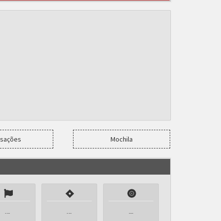
nsações
Mochila
---
---
---