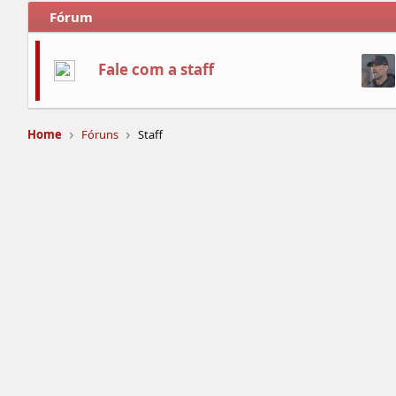
Fórum
Fale com a staff
›
›
Home
Fóruns
Staff