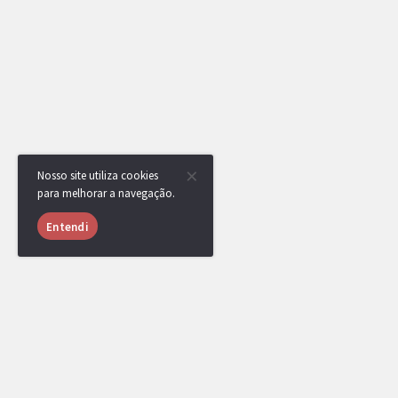
Nosso site utiliza cookies
para melhorar a navegação.
Entendi
USUÁRIOS ONLINE
645 usuários online nas últimas 24 horas (37 mem