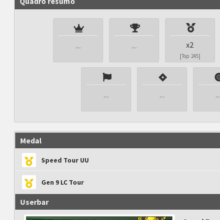
Quadro resumo
x2
---
---
[Top 245]
---
---
--
Medal
Speed Tour UU
Gen 9 LC Tour
Userbar