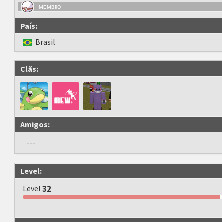
MEMBRO
País:
Brasil
Clãs:
Amigos:
---
Level:
Level
32