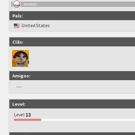
MEMBRO
País:
United States
Clãs:
Amigos:
---
Level:
Level
13