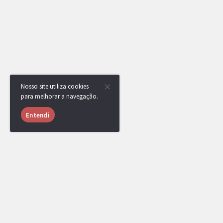
Nosso site utiliza cookies
para melhorar a navegação.
Entendi
USUÁRIOS ONLINE
1003 usuários online nas últimas 24 horas (38 me
lcalvex
,
LiTe
,
Hiidan
,
Zero
,
Klamas
,
TSC
,
lin