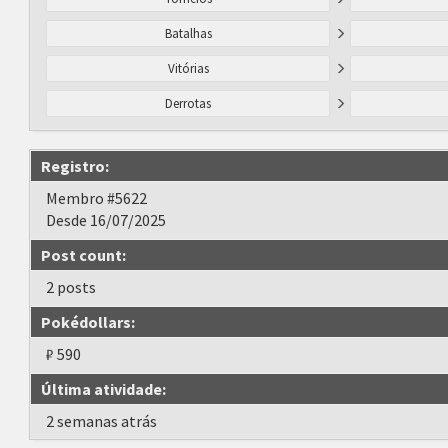
Batalhas
Vitórias
Derrotas
Registro:
Membro #5622
Desde 16/07/2025
Post count:
2 posts
Pokédollars:
₽ 590
Última atividade:
2 semanas atrás