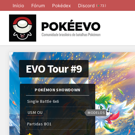
Início
Fórum
Pokédex
Discord
(
)
73
EVO Tour #9
POKÉMON SHOWDOWN
Single Battle 6x6
USM OU
MODELOS
Partidas
BO
1