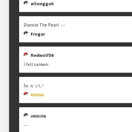
eltonggok
Estrutura das chaves
Etapa única
Chaves mata-mata
Diancie The Pearl
Frogar
Ranking aplicado
Multiplicador
Pontuação x1
Redwolf56
I fell sanken
Categoria
EVO Tour
Su ヵッい
Hiidan
clicando aqui
vinicria
---