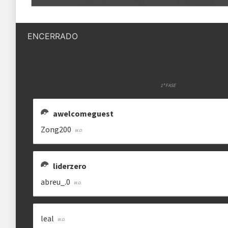
Quantidade de vagas
16 vagas
SU ヵッい
I FELL SANKEN
JSM123JSM
Status das inscrições
Inscrições encerradas
sylveon_rsrs
satatapro
totsgg
ENCERRADO
Como se inscrever
As inscrições serão feitas em um 
Ele ficará visível após a abertura
1ª FASE
FROGAR
REDWOLF56
Regras
ZONG200
awelcomeguest
froggar0
aggjhhkhj3104
jovani2802809
Plataforma
Pokémon Showdown
Zong200
Formato
Single Battle 6x6
liderzero
Metagame
USM OU
abreu_.0
VINICRIA
LEAL
vinicinbrbil
lealleallegal
Rematches
Melhor de 1 (BO1)
leal