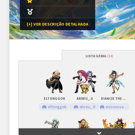
[+] VER DESCRIÇÃO DETALHADA
LISTA GERAL
(14)
Programação
Abertura das inscrições
09/11/2025
às
Sorteio das chaves
09/11/2025
às
ELTONGGOK
ABREU_.0
DIANCIE THE PEARL
Prazo para cada fase/rodada
45 minutos
eltonggok
abreu_.0
eusouosagax
Inscrições