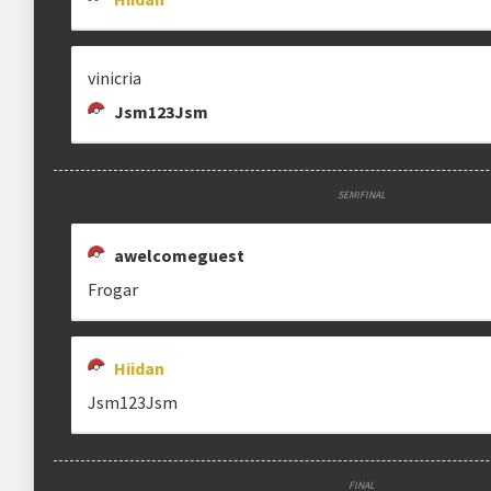
vinicria
Jsm123Jsm
SEMIFINAL
awelcomeguest
Frogar
Hiidan
Jsm123Jsm
FINAL