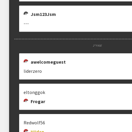
Jsm123Jsm
---
2ª FASE
awelcomeguest
liderzero
eltonggok
Frogar
Redwolf56
Hiidan