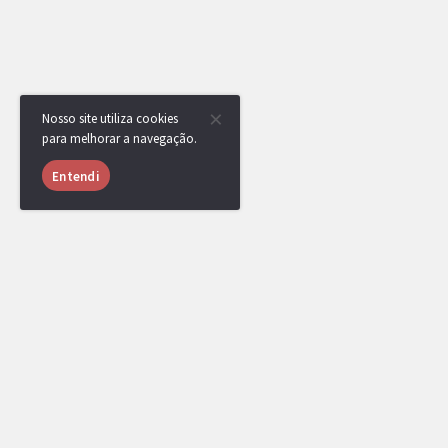
Nosso site utiliza cookies
para melhorar a navegação.
Entendi
USUÁRIOS ONLINE
994 usuários online nas últimas 24 horas (36 mem
Klamas
,
Zero
,
qzz
,
vinicria
,
JspKiC
,
lcalv
baldi
,
LiTe
,
T.tony
,
Shadowfi
,
xocdiaink
educpt
,
angolano
,
[DR] GregoIsBack_
,