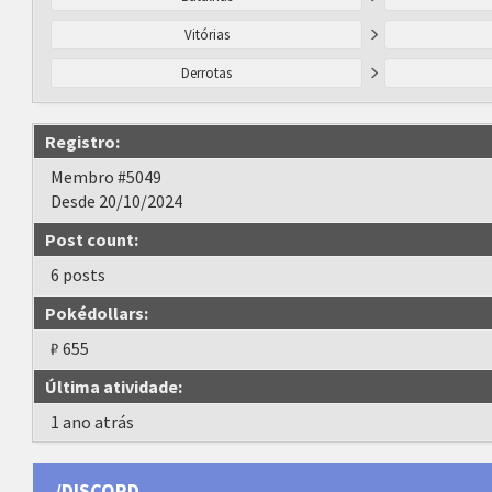
Vitórias
Derrotas
Registro:
Membro #5049
Desde 20/10/2024
Post count:
6 posts
Pokédollars:
₽ 655
Última atividade:
1 ano atrás
/DISCORD