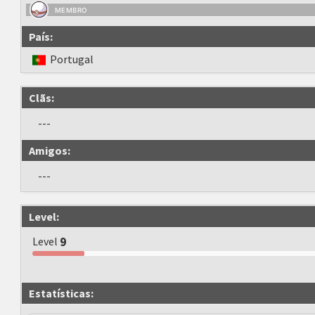
MEMBRO
País:
Portugal
Clãs:
---
Amigos:
---
Level:
Level
9
Estatísticas: