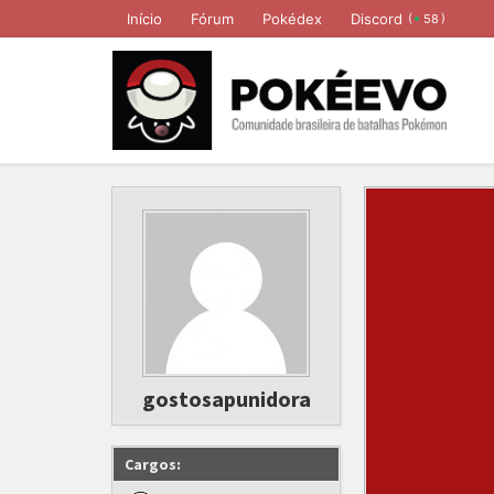
Início
Fórum
Pokédex
Discord
(
)
58
gostosapunidora
Cargos: