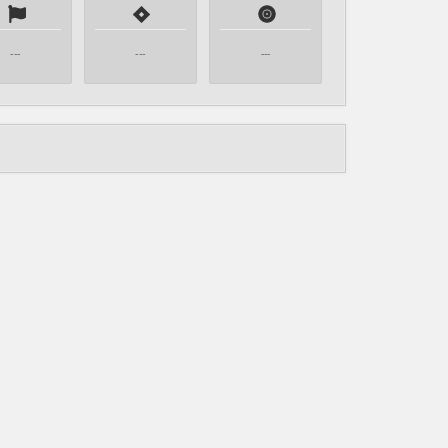
---
---
---