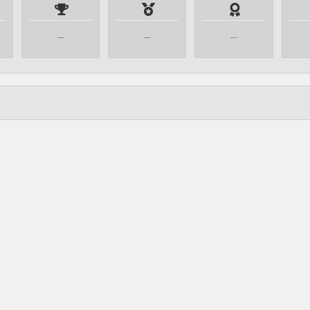
---
---
---