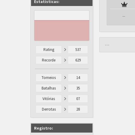
Estatísticas:
---
---
Rating
537
Recorde
629
Torneios
14
Batalhas
35
Vitórias
07
Derrotas
28
Registro: