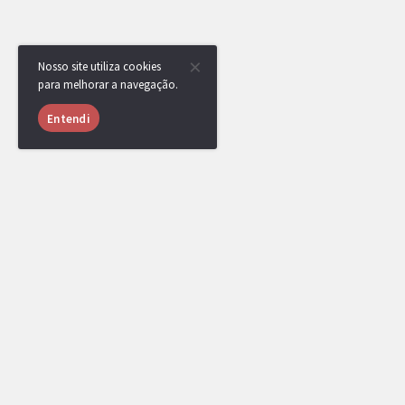
Nosso site utiliza cookies
para melhorar a navegação.
Entendi
USUÁRIOS ONLINE
1053 usuários online nas últimas 24 horas
JP3011
,
vinicria
,
[DR] CaCaTuA
,
Jeidel
,
Broken
,
qzz
,
Minatevis
,
Mafrazinho
,
an
djistivi11
,
yRenan
,
educpt
,
Ninja Caro
,
L
[Administrador]
[Top Rank]
[Líder de Clã