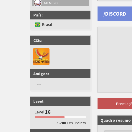
MEMBRO
/DISCORD
País:
Brasil
Clãs:
Amigos:
---
Level:
Premiaç
16
Level
Quadro resumo
Exp. Points
5.700