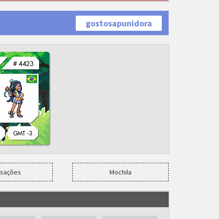
gostosapunidora
nsações
Mochila