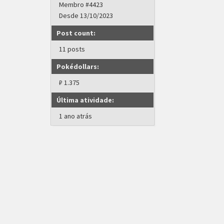
Membro #4423
Desde 13/10/2023
Post count:
11 posts
Pokédollars:
₽ 1.375
Última atividade:
1 ano atrás