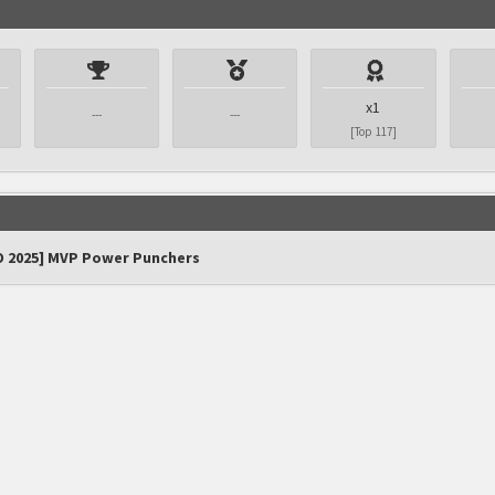
x1
---
---
[Top 117]
O 2025] MVP Power Punchers