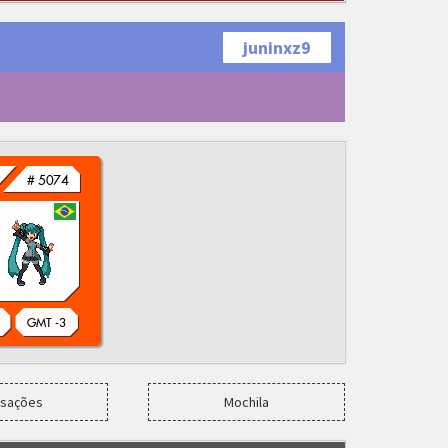
juninxz9
nsações
Mochila