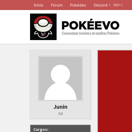
Início
Fórum
Pokédex
Discord
(
)
100+
Junin
Xd
Cargos: