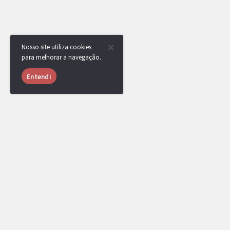
Nosso site utiliza cookies
para melhorar a navegação.
Entendi
USUÁRIOS ONLINE
1004 usuários online nas últimas 24 horas
Klamas
,
Zero
,
qzz
,
vinicria
,
JspKiC
,
GregoIsBack_
,
Ninja Caro
,
LpZ
,
andre
ZeroTwo.
,
bezin123__26220
,
onlysoren
,
[Administrador]
[Top Rank]
[EPL Cap]
[