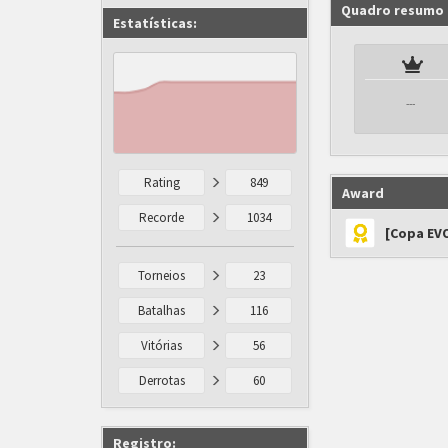
Quadro resumo
Estatísticas:
---
Rating
849
Award
Recorde
1034
[Copa EV
Torneios
23
Batalhas
116
Vitórias
56
Derrotas
60
Registro: