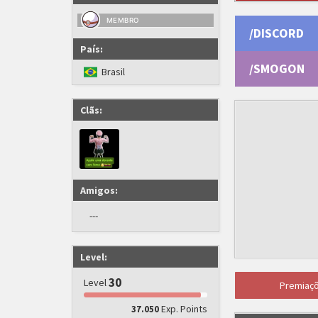
MEMBRO
/DISCORD
País:
/SMOGON
Brasil
Clãs:
Amigos:
---
Level:
30
Level
Premiaç
Exp. Points
37.050