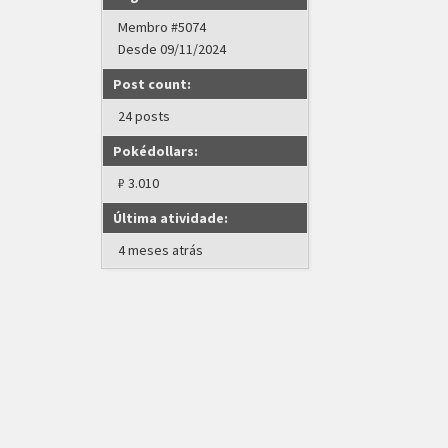
Membro #5074
Desde 09/11/2024
Post count:
24 posts
Pokédollars:
₽ 3.010
Última atividade:
4 meses atrás