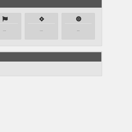
---
---
---