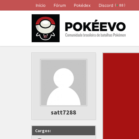
Início
Fórum
Pokédex
Discord
(
)
88
satt7288
Cargos: