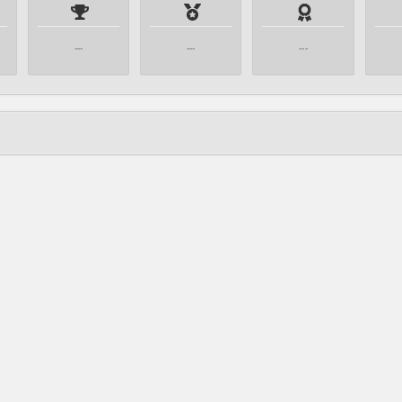
---
---
---