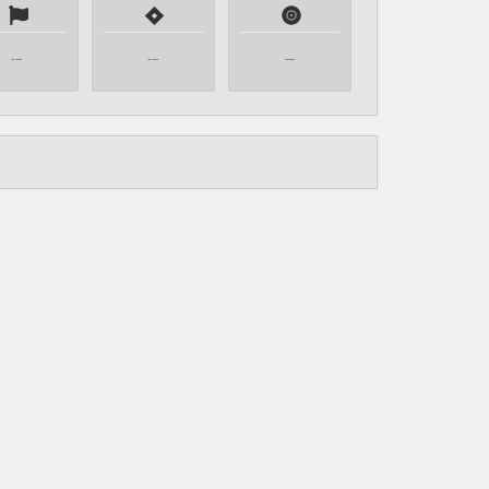
---
---
---