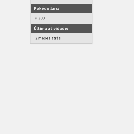
Pokédollars:
₽ 300
Última atividade:
2 meses atrás