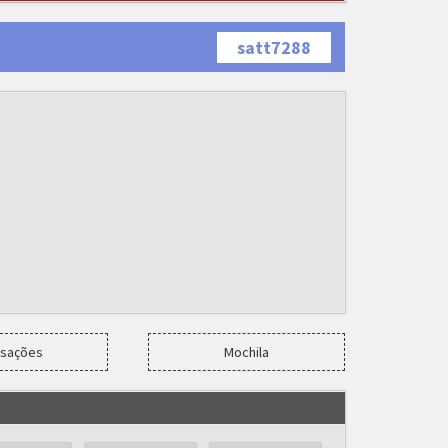
satt7288
nsações
Mochila