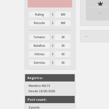
---
Rating
800
Recorde
800
---
Torneios
00
Batalhas
00
Vitórias
00
Derrotas
00
Registro:
Membro #6173
Desde 18/05/2026
Post count:
0 posts