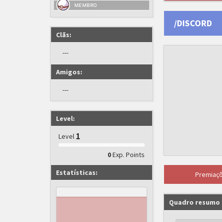
MEMBRO
/DISCORD
Clãs:
---
Amigos:
---
Level:
1
Level
Exp. Points
0
Estatísticas:
Premiaç
Quadro resumo