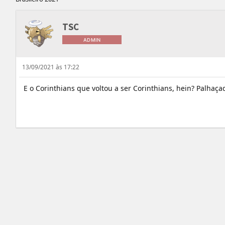
TSC
ADMIN
13/09/2021 às 17:22
E o Corinthians que voltou a ser Corinthians, hein? Palhaça