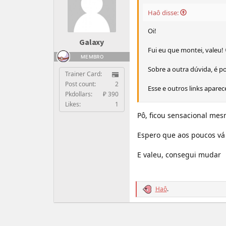
Haô disse:
Oi!
Galaxy
Fui eu que montei, valeu! 
MEMBRO
Sobre a outra dúvida, é po
Trainer Card:
Post count:
2
Esse e outros links apare
Pkdollars:
₽ 390
Likes:
1
Pô, ficou sensacional mes
Espero que aos poucos v
E valeu, consegui mudar
Haô
.