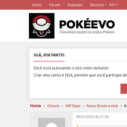
Início
Fórum
Pokédex
Discord
(
)
100+
OLÁ, VISITANTE!
Você está acessando o site como visitante.
Criar uma conta é fácil, permite que você participe d
›
›
›
›
Home
Fóruns
Off-Topic
Novo fórum e nick
R
06/01/2022 às 21:24