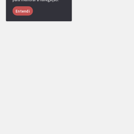
Entendi
RotomBot
Evento arquivado.
RotomBot
michiru yamane
venceu a competição, parabéns!
Uma medalha foi adicionada ao seu perfil.
RotomBot
michiru yamane
derrotou bpinela.