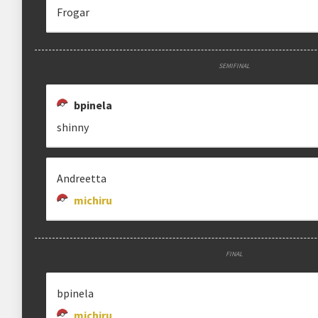
Frogar
SEMIFINAL
bpinela
shinny
Andreetta
michiru
FINAL
bpinela
michiru