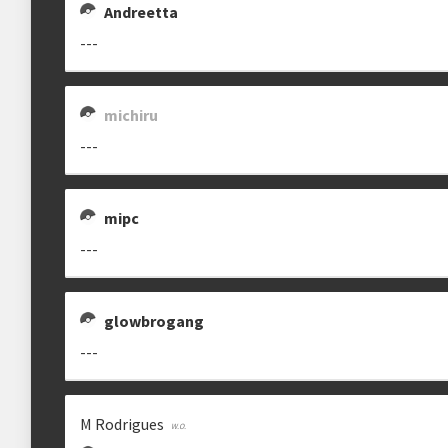
Andreetta
---
michiru
---
mipc
---
glowbrogang
---
M Rodrigues