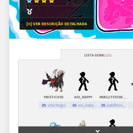
[+] VER DESCRIÇÃO DETALHADA
LISTA GERAL
(21)
Programação
Abertura das inscrições
11/05/2025
às
Sorteio das chaves
18/05/2025
às
YMISTICO02
AOI_HAPPY
PABLLITEXISBACK
Prazo para cada fase/rodada
7 dias
vitor.hugo
aoi_hapy
pabllitoo_
Inscrições