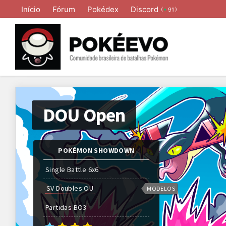
Início
Fórum
Pokédex
Discord
(
)
91
DOU Open
POKÉMON SHOWDOWN
Single Battle 6x6
SV Doubles OU
MODELOS
Partidas
BO
3