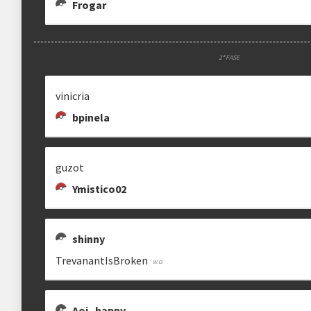
Frogar
2ª FASE
vinicria
bpinela
guzot
Ymistico02
shinny
TrevanantIsBroken
Aoi_happy