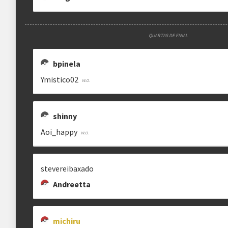
QUARTAS DE FINAL
bpinela
Ymistico02
shinny
Aoi_happy
stevereibaxado
Andreetta
michiru