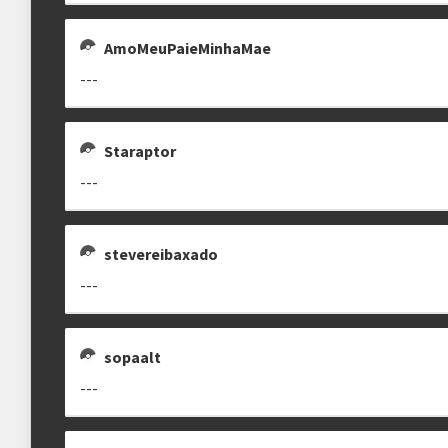
AmoMeuPaieMinhaMae
---
Staraptor
---
stevereibaxado
---
sopaalt
---