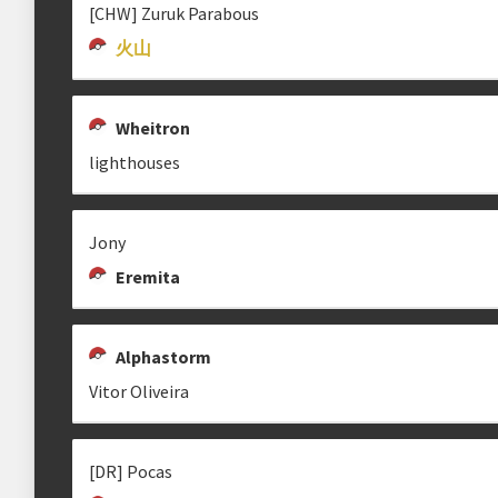
[CHW] Zuruk Parabous
火山
Wheitron
lighthouses
Jony
Eremita
Alphastorm
Vitor Oliveira
[DR] Pocas