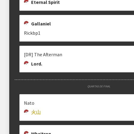
Eternal Spirit
Gallaniel
Rickbp1
[DR] The Afterman
Lord.
QUARTAS DE FINAL
Nato
火山
Wheitron