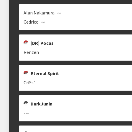
Alan Nakamura
Cedrico
[DR] Pocas
Renzen
Eternal Spirit
CriSs'
DarkJunin
---