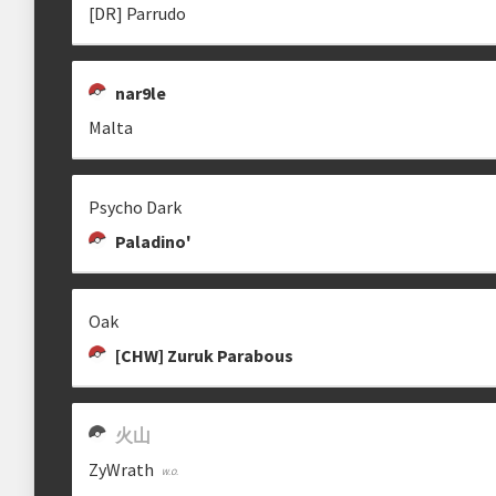
[DR] Parrudo
Estrutura das chaves
CKJ
M RODRIGUES
[DR] PENDRAGON
A
clisson
mrodrigues22
Pendragon
nar9le
Etapa única
Chaves mata-mata
Malta
Psycho Dark
clicando aqui
FULADONO
RICKBP1
@LVARO
Paladino'
.fula.
Rickbp1
Oak
[CHW] Zuruk Parabous
ETERNAL SPIRIT
MALTA
LIGHTHOUSES
火山
Gama
Diogoツ
ZyWrath