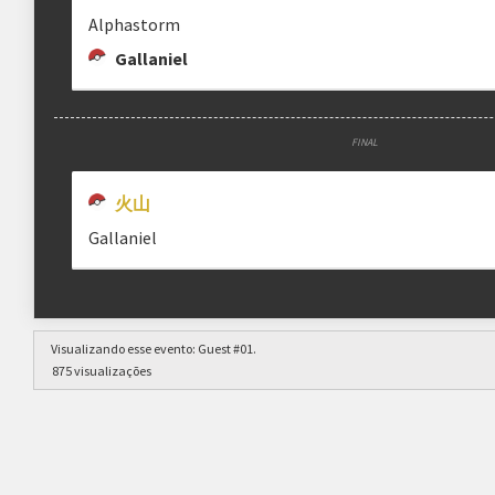
Alphastorm
Gallaniel
FINAL
火山
Gallaniel
Visualizando esse evento:
Guest #01
.
875 visualizações