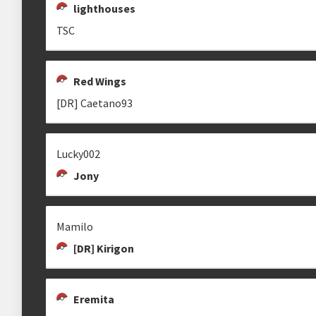
lighthouses
TSC
JONY
GENTWONER
RED WINGS
Red Wings
Jony
[DR] Caetano93
Lucky002
Jony
✮ PALADINO'
[SKY] LOST.
[DR]XUAINSTAIGA
Mamilo
[DR] Kirigon
TSC
ZYWRATH
[DR] CAETANO93
Eremita
tiagotsc
[DR] Caetano93