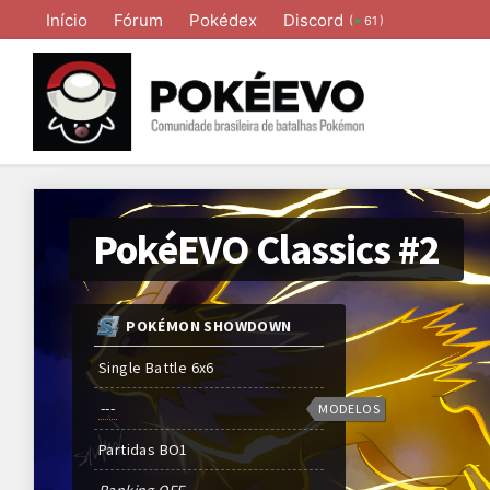
Início
Fórum
Pokédex
Discord
(
)
61
PokéEVO Classics #2
POKÉMON SHOWDOWN
Single Battle 6x6
---
MODELOS
Partidas
BO
1