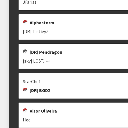
JFarias
Alphastorm
[DR] TistieyZ
LUCKY002
OAK
DANIEL AL
[DR] Pendragon
[sky] LOST.
StarChef
[DR] BGDZ
Vitor Oliveira
Hec