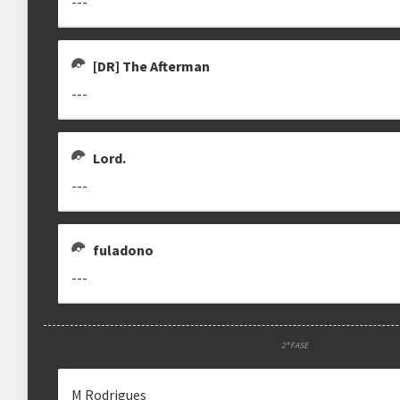
---
[DR] The Afterman
---
Lord.
---
fuladono
---
2ª FASE
M Rodrigues