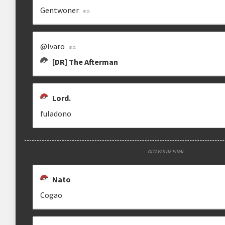
Gentwoner
@lvaro
[DR] The Afterman
Lord.
fuladono
OITAVAS DE FINAL
Nato
Cogao