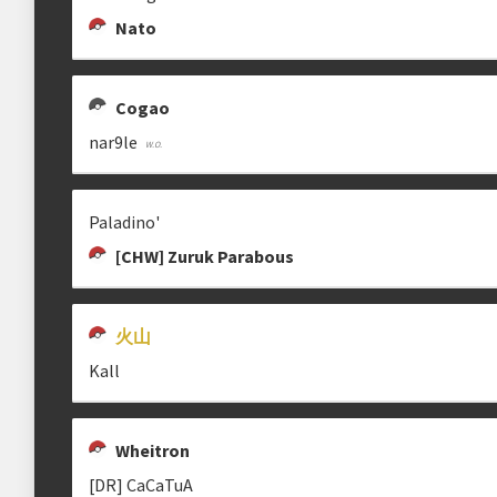
Nato
Cogao
nar9le
Paladino'
[CHW] Zuruk Parabous
火山
Kall
Wheitron
[DR] CaCaTuA