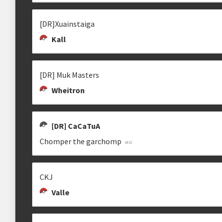
[DR]Xuainstaiga
Kall
[DR] PARRUDO
[DR] CACATUA
NATO
CaCaTuA
[DR] Muk Masters
Wheitron
VALLE
[DR] BGDZ
[DR] THE AFTERMAN
[DR] CaCaTuA
[🇧🇷] Valle
rbeegodyu
Chomper the garchomp
CKJ
Valle
CRISS'
[DR] POCAS
[DR] TISTIEYZ
CriSs'
poocaas
tistieyz