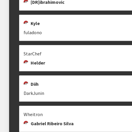
[DR]ibrahimovic
BERALDINHO
EREMITA
✮ PALADINO'
A
Eremita
Kyle
fuladono
[DR] SOMBRAINTERESTELAR
JFARIAS
ALAN NAKAMURA
StarChef
alannakamura
Helder
Diih
DarkJunin
DARKJUNIN
DRAXLER
HASTEIN
Draxler
Trapp
Wheitron
Gabriel Ribeiro Silva