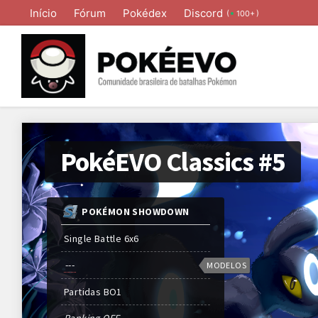
Início
Fórum
Pokédex
Discord
(
)
100+
PokéEVO Classics #5
POKÉMON SHOWDOWN
Single Battle 6x6
---
MODELOS
Partidas
BO
1