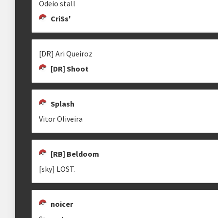
Odeio stall
CriSs'
[DR] Ari Queiroz
[DR] Shoot
Splash
Vitor Oliveira
[RB] Beldoom
[sky] LOST.
noicer