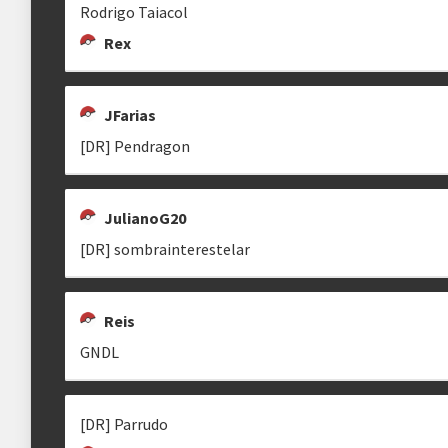
reis08137
Rodrigo Taiacol
Rex
JFarias
STARCHEF
WHEITRON
ZUBAT SOFREDOR
[DR] Pendragon
StarChef
JulianoG20
[DR] sombrainterestelar
[DR] ALPHONSE
NOICER
ASKOV
Reis
ASKOV
GNDL
[DR] Parrudo