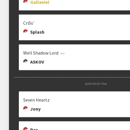
Gallaniel
CriSs'
Splash
Well Shadow Lord
ASKOV
QUARTAS DE FINAL
Seven Heartz
Jony
Rex