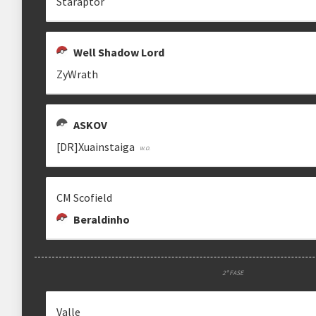
Staraptor
Well Shadow Lord
ZyWrath
ASKOV
[DR]Xuainstaiga
CM Scofield
Beraldinho
2ª FASE
Valle