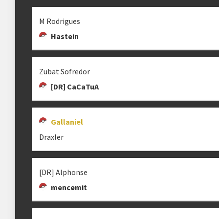
ODEIO STALL
AL-KUN
VALLE
V
M Rodrigues
Bug Meteor
[🇧🇷] Valle
Hastein
Zubat Sofredor
[DR] CaCaTuA
Gallaniel
Draxler
[DR] Alphonse
mencemit