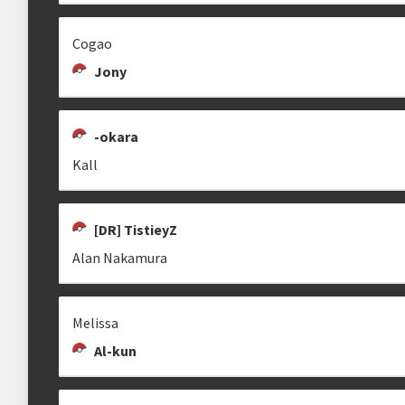
Cogao
Jony
GALLANIEL
CRISS'
SPLASH
gallaniel
CriSs'
spl4sh
-okara
Kall
[DR] TistieyZ
ABDTON
PSYCHO DARK
REI KARPA
Alan Nakamura
tonbueno
Melissa
Al-kun
KALL
RODRIGO TAIACOL
REIS