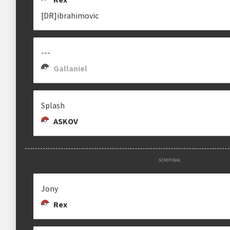
[DR]ibrahimovic
---
Gallaniel
Splash
ASKOV
SEMIFINAL
Jony
Rex