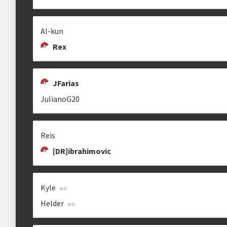
Al-kun
Rex
JFarias
JulianoG20
Reis
[DR]ibrahimovic
Kyle
Helder