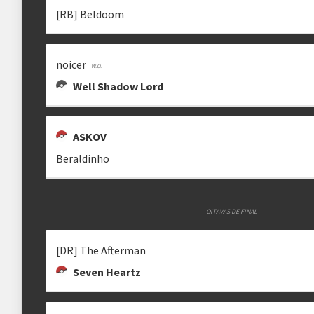
[RB] Beldoom
noicer
Well Shadow Lord
ASKOV
Beraldinho
OITAVAS DE FINAL
[DR] The Afterman
Seven Heartz