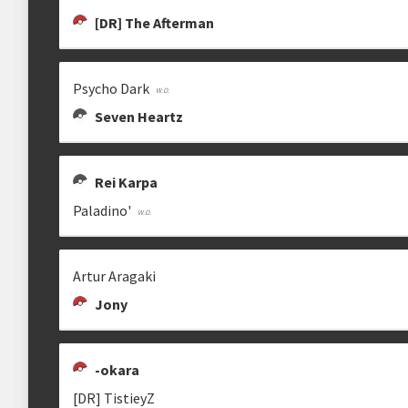
[DR] The Afterman
Psycho Dark
Seven Heartz
Rei Karpa
Paladino'
Artur Aragaki
Jony
-okara
[DR] TistieyZ