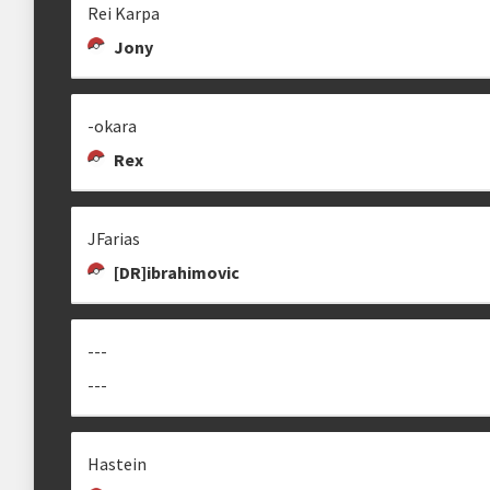
Rei Karpa
Jony
-okara
Rex
JFarias
[DR]ibrahimovic
---
---
Hastein