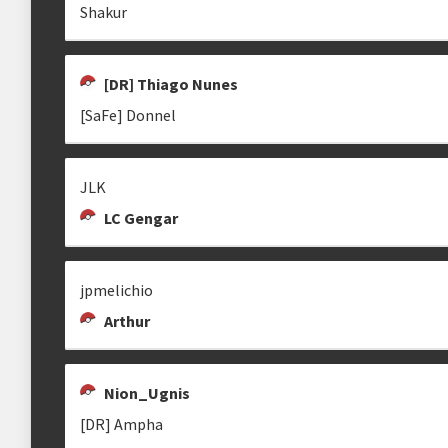
Shakur
Estrutura das chaves
[DR] Thiago Nunes
Etapa única
Chaves mata-mata
[SaFe] Donnel
JLK
clicando aqui
LC Gengar
jpmelichio
Arthur
Nion_Ugnis
[DR] Ampha