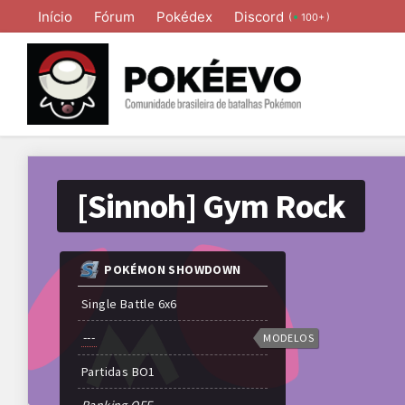
Início
Fórum
Pokédex
Discord
(
)
100+
[Sinnoh] Gym Rock
POKÉMON SHOWDOWN
Single Battle 6x6
---
MODELOS
Partidas
BO
1