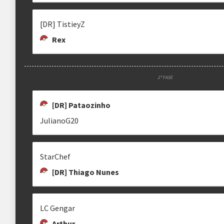
[DR] TistieyZ
Rex
2ª FASE
[DR] Pataozinho
JulianoG20
StarChef
[DR] Thiago Nunes
LC Gengar
Arthur