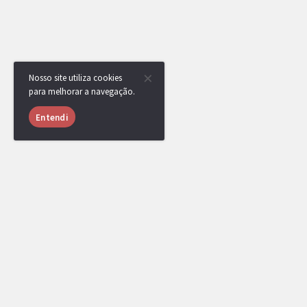
Nosso site utiliza cookies
para melhorar a navegação.
Entendi
[DR] Caetano93
MEMBRO
21/05/2018 às
22:41
Ginásio defendido.
https://replay.pokemonshowdown.com/gen7ou-750934949