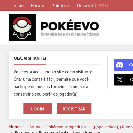
Início
Fórum
Pokédex
Discord
(
)
100+
OLÁ, VISITANTE!
C
Você está acessando o site como visitante.
Criar uma conta é fácil, permite que você
C
participe de nossos torneios e comece a
construir o seu perfil de jogador(a).
LOGIN
REGISTRAR
›
›
›
Home
Fóruns
Pokémon competitivo
›
Responder a: Rumores e Leaks – Legends Arceus