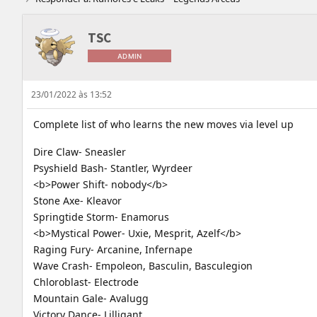
TSC
ADMIN
23/01/2022 às 13:52
Complete list of who learns the new moves via level up
Dire Claw- Sneasler
Psyshield Bash- Stantler, Wyrdeer
<b>Power Shift- nobody</b>
Stone Axe- Kleavor
Springtide Storm- Enamorus
<b>Mystical Power- Uxie, Mesprit, Azelf</b>
Raging Fury- Arcanine, Infernape
Wave Crash- Empoleon, Basculin, Basculegion
Chloroblast- Electrode
Mountain Gale- Avalugg
Victory Dance- Lilligant