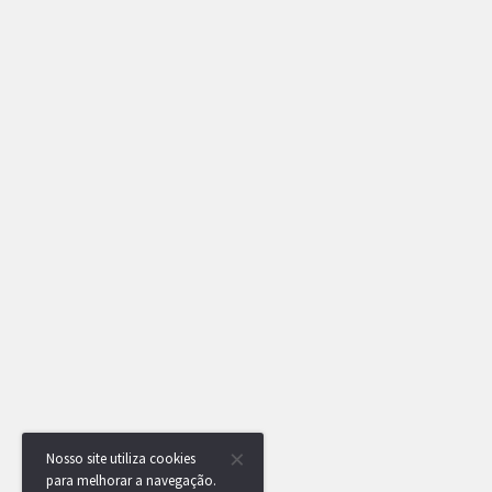
Nosso site utiliza cookies
para melhorar a navegação.