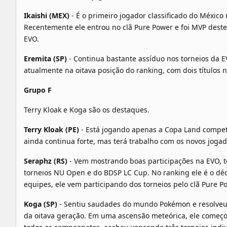
Ikaishi (MEX)
- É o primeiro jogador classificado do México
Recentemente ele entrou no clã Pure Power e foi MVP deste
EVO.
Eremita (SP)
- Continua bastante assíduo nos torneios da 
atualmente na oitava posição do ranking, com dois títulos no
Grupo F
Terry Kloak e Koga são os destaques.
Terry Kloak (PE)
- Está jogando apenas a Copa Land compet
ainda continua forte, mas terá trabalho com os novos jogad
Seraphz (RS)
- Vem mostrando boas participações na EVO, 
torneios NU Open e do BDSP LC Cup. No ranking ele é o déc
equipes, ele vem participando dos torneios pelo clã Pure P
Koga (SP)
- Sentiu saudades do mundo Pokémon e resolveu v
da oitava geração. Em uma ascensão meteórica, ele começo