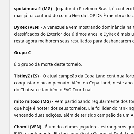
spolaimurai1 (MG)
- Jogador do Pixelmon Brasil, é conhecid
mas já foi confundido com o Hiei da LOP DF. É membro do c
DyRex (VEN)
- A Venezuela vem mostrando dominância na 
classificados do Exterior dos últimos anos, e DyRex é mais
resta agora melhorem seus resultados para desbancarem o
Grupo C
É o grupo da morte deste torneio.
TistieyZ (ES)
- O atual campeão da Copa Land continua fort
conquistar o bicampeonato. Além da Copa Land, neste ano 
do Chateau e também o EVO Tour final.
mito mitoso (MG)
- Vem participando regularmente dos tor
que hoje é hoster dos seus torneios. Ele foi líder do rankin
vencendo duas edições, além de ter sido campeão de um 
Chomli (VEN)
- É um dos ótimos jogadores estrangeiros qu
EVO recentemente. Ele foi campeão do Overused Draft Leag