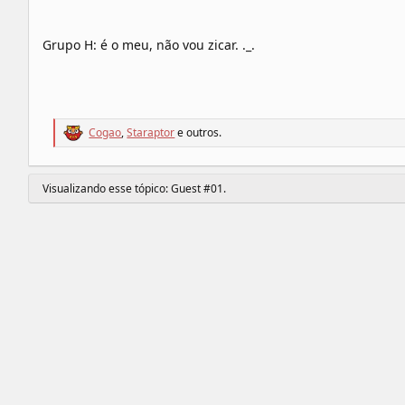
Grupo H: é o meu, não vou zicar. ._.
Cogao
,
Staraptor
e outros
.
Visualizando esse tópico:
Guest #01
.