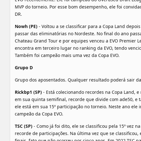
MVP do torneio. Por esse bom desempenho, ele foi convidad
DR.
Nowh (PE)
- Voltou a se classificar para a Copa Land depoi
passar das eliminatórias no Nordeste. No final do ano pas
Chateau Grand Tour e por equipes venceu a EVO Premier Le
encontra em terceiro lugar no ranking da EVO, tendo vencid
Também foi campeão mais uma vez da Copa EVO.
Grupo D
Grupo dos aposentados. Qualquer resultado poderá sair da
Rickbp1 (SP)
- Está colecionando recordes na Copa Land, e
em sua quinta semifinal, recorde que divide com ade50, e 
ele está em sua 15º participação no torneio. Neste ano ele 
campeão da Copa EVO.
TSC (SP)
- Como já foi dito, ele se classificou pela 15º vez 
recorde de participações. Na última vez que se classificou,
finais, fato que não ocorreu por cinco anos. Em 2022 TSC pa