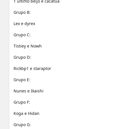
1 último beijo e cacatua
Grupo B:
Lex e dyrex
Grupo C:
Tistiey e Nowh
Grupo D:
Rickbp1 e staraptor
Grupo E:
Nunes e Ikaishi
Grupo F:
Koga e Hidan
Grupo G: