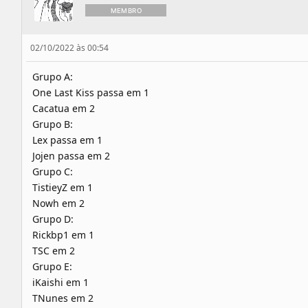
MEMBRO
02/10/2022 às 00:54
Grupo A:
One Last Kiss passa em 1
Cacatua em 2
Grupo B:
Lex passa em 1
Jojen passa em 2
Grupo C:
TistieyZ em 1
Nowh em 2
Grupo D:
Rickbp1 em 1
TSC em 2
Grupo E:
iKaishi em 1
TNunes em 2