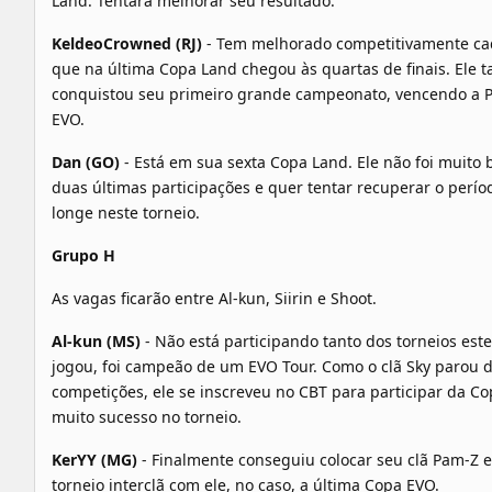
Land. Tentará melhorar seu resultado.
KeldeoCrowned (RJ)
- Tem melhorado competitivamente cad
que na última Copa Land chegou às quartas de finais. Ele
conquistou seu primeiro grande campeonato, vencendo a 
EVO.
Dan (GO)
- Está em sua sexta Copa Land. Ele não foi muit
duas últimas participações e quer tentar recuperar o perí
longe neste torneio.
Grupo H
As vagas ficarão entre Al-kun, Siirin e Shoot.
Al-kun (MS)
- Não está participando tanto dos torneios est
jogou, foi campeão de um EVO Tour. Como o clã Sky parou d
competições, ele se inscreveu no CBT para participar da C
muito sucesso no torneio.
KerYY (MG)
- Finalmente conseguiu colocar seu clã Pam-Z 
torneio interclã com ele, no caso, a última Copa EVO.