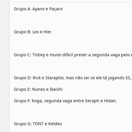
Grupo A: Ayano e Paçaro
Grupo B: Lex e Hiei
Grupo C: Tistiey e muito dificil prever a segunda vaga pelo eq
Grupo D: Rick e Staraptor, mas não sei se ele tá jogando SS,
Grupo E: Nunes e Ikaishi
Grupo F: Koga, segunda vaga entre Seraph e Hidan.
Grupo G: TDNT e Keldeo