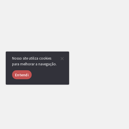
Nosso site utiliza cookies
para melhorar a navegação.
Entendi
USUÁRIOS ONLINE
1054 usuários online nas últimas 24 horas (34 me