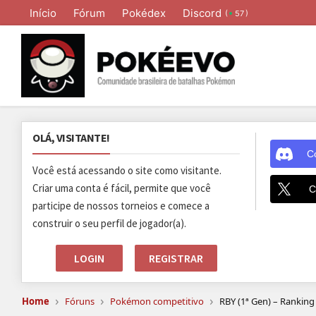
Início
Fórum
Pokédex
Discord
(
)
57
OLÁ, VISITANTE!
C
Você está acessando o site como visitante.
Criar uma conta é fácil, permite que você
C
participe de nossos torneios e comece a
construir o seu perfil de jogador(a).
LOGIN
REGISTRAR
›
›
›
Home
Fóruns
Pokémon competitivo
RBY (1ª Gen) – Ranking