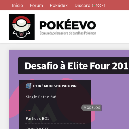
Início
Fórum
Pokédex
Discord
(
)
100+
Desafio à Elite Four 20
POKÉMON SHOWDOWN
Single Battle 6x6
---
MODELOS
Partidas
BO
1