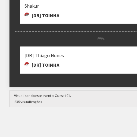
COGAO
HYKE
SAITO
Shakur
drjuliao
[DR] TOINHA
FINAL
ZYWRATH
JONY
FULADONO
[DR] Thiago Nunes
Jony
.fula.
[DR] TOINHA
Visualizando esse evento:
Guest #01
.
GNDL
REI KARPA
[DRUNKS] EDUPL4YS
835 visualizações