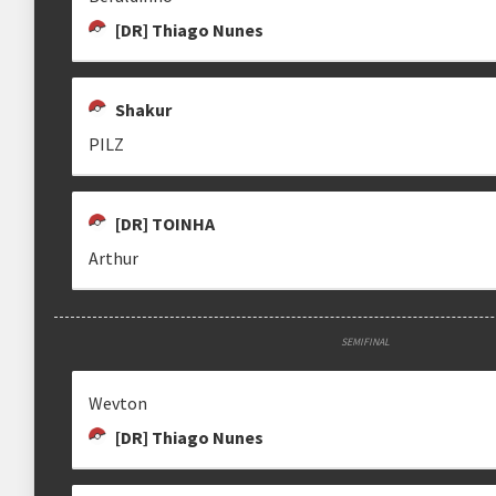
reis08137
[DR] Thiago Nunes
Shakur
PILZ
ALEXANDRE AGOSTINHO
[DR] TISTIEYZ
MATHEUSH
tistieyz
MatheusH
[DR] TOINHA
Arthur
CBT NOVALORD
DROGTH
MENCEMIT
SEMIFINAL
Novalord
IanJa7
Wevton
[DR] Thiago Nunes