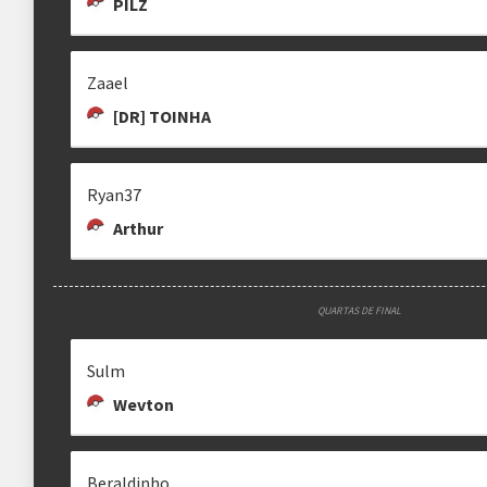
PILZ
Zaael
LIGHTHOUSES
SULM
CAIOPFVR
T
[DR] TOINHA
Diogoツ
Ryan37
Arthur
RYAN37
GALLANIEL
[DR] CACATUA
QUARTAS DE FINAL
Ryan37
gallaniel
CaCaTuA
Sulm
Wevton
KAROLYN REZENDE
REIS
DAN
Beraldinho