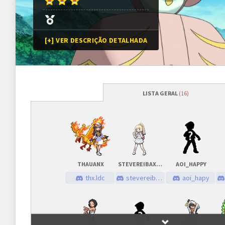
[+] VER DESCRIÇÃO DETALHADA
LISTA GERAL
(16)
Programação
Abertura das inscrições
24/03/2025
às
19h00 (G
Sorteio das chaves
28/03/2025
às
19h00* (
*Ou assim que todas as va
THAUANX
STEVEREIBAXADO
AOI_HAPPY
thx.ldc
stevereibaxado
aoi_hapy
Prazo para cada fase/rodada
7 dias
Inscrições