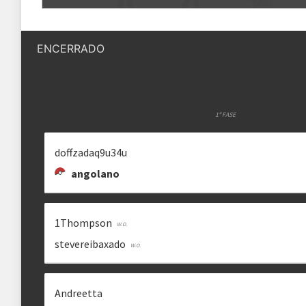
Quantidade de vagas
16 vagas + substitutos
MESTREOSCAR
STAR.BEH
[SAFE] DONNEL
bibolado
donnyatelo
ENCERRADO
Status das inscrições
Inscrições encerradas
Como se inscrever
As inscrições serão feitas em um 
Ele ficará visível após a abertura
1ª FASE
SN CAFE VANILLA
ANDREETTA
DAVIZIN2708X
doffzadaq9u34u
___s_n___
andreetta__
Regras
davizin2708x
angolano
Plataforma
Pokémon Showdown
Formato
1Thompson
Single Battle 6x6
stevereibaxado
ANGOLANO
MOBYZINHU
.JOTAXR7
Metagame
Ubers UU
angolano06
mobyz_135_52380
Rematches
Melhor de 3 (BO3)
Andreetta