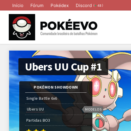
Início
Fórum
Pokédex
Discord
(
)
48
Ubers UU Cup #1
POKÉMON SHOWDOWN
Single Battle 6x6
Ubers UU
MODELOS
Partidas
BO
3