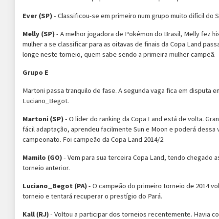
Ever (SP)
- Classificou-se em primeiro num grupo muito difícil do 
Melly (SP)
- A melhor jogadora de Pokémon do Brasil, Melly fez hi
mulher a se classificar para as oitavas de finais da Copa Land pas
longe neste torneio, quem sabe sendo a primeira mulher campeã.
Grupo E
Martoni passa tranquilo de fase. A segunda vaga fica em disputa e
Luciano_Begot.
Martoni (SP)
- O líder do ranking da Copa Land está de volta. Gr
fácil adaptação, aprendeu facilmente Sun e Moon e poderá dessa v
campeonato. Foi campeão da Copa Land 2014/2.
Mamilo (GO)
- Vem para sua terceira Copa Land, tendo chegado as
torneio anterior.
Luciano_Begot (PA)
- O campeão do primeiro torneio de 2014 vol
torneio e tentará recuperar o prestígio do Pará.
Kall (RJ)
- Voltou a participar dos torneios recentemente. Havia c