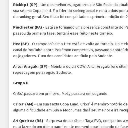
Rickbp1 (SP)
- Um dos melhores jogadores de São Paulo da atual
sua sétima Copa Land. É o líder do ranking anual e está a dois pont
do ranking geral. Seu título foi conquistado na primeira edição de 2
Piuchester (PA)
- Está se tornando uma presença constante do P
passou da primeira fase, tentará esse feito neste torneio.
Hec (SP)
- O campeoníssimo Hec está de volta ao torneio. Hoje e
canal do YouTube sobre Pokémon competitivo, passando conteúdo
os jogadores. É um dos candidatos ao título pelo Sudeste.
Artur Aragaki (SP)
- Membro do clã CDW, Artur Aragaki foi o últim
repescagem pela região Sudeste.
Grupo D
CriSs’ passará em primeiro, Melly passará em segundo.
CriSs’ (AM)
- Em sua sexta Copa Land, CriSs’ é membro notório de
alguma dificuldade em Sun e Moon, mas dará seu melhor e irá recup
Ari Queiroz (RS)
- Surpresa dessa última Taça EVO, conquistou a 
está fazendo um ótimo papel neste momento participando da fase f