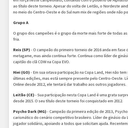
em força neste campeonato, contando com o poderio de Alphasto
ao título deste torneio. Apesar do volta de Leitão, o Nordeste ain
no meio do Centro-Oeste e do Sul num mix de regiões onde não p
Grupo A
O grupo dos campeões é o grupo da morte mais forte de todas as 
fria.
Reis (SP)
- O campeão do primeiro torneio de 2016 anda em fase 
metagame, mas ainda continua forte. Continua como líder de ginás
capitão do clã CDW na Copa EVO.
Hiei (GO)
- Em sua oitava participação na Copa Land, Hiei não te
últimas edições, mas está sempre presente pelo Centro-Oeste. Lí
Online desde 2012, ele tentará dar trabalho aos outros jogadores.
Leitão (CE) ­
- Sua participação nesta Copa Land é uma grata surpr
desde 2015. O seu título deste torneio foi conquistado em 2012.
Psycho Dark (MG)
- Campeão da primeira edição de 2013, Psycho
carismático do cenário competitivo brasileiro. Líder de ginásio d
jogador solidário, apoiando a todos que solicitam ajuda. Recente