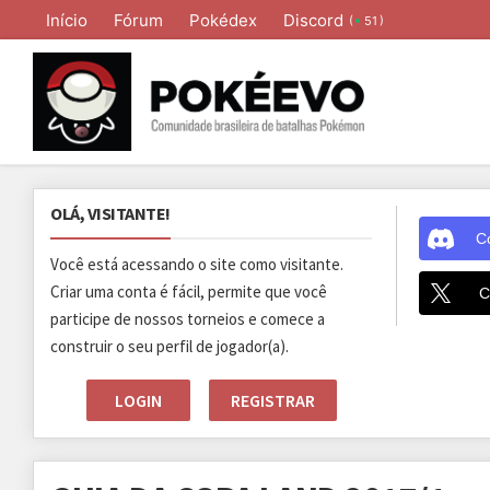
Início
Fórum
Pokédex
Discord
(
)
51
OLÁ, VISITANTE!
C
Você está acessando o site como visitante.
Criar uma conta é fácil, permite que você
C
participe de nossos torneios e comece a
construir o seu perfil de jogador(a).
LOGIN
REGISTRAR