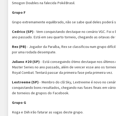
Smogon Doubles na falecida PokéBrasil.
Grupo F
Grupo extremamente equilibrado, não se sabe qual deles poderá se 
Cedrico (SP)
- Vem conquistando destaque no cenário VGC. Foi o l
ano passado. Está em seu quarto torneio, chegando as oitavas de 
Rex (PB)
- Jogador da Paraíba, Rex se classificou num grupo difíc
por uma rodada desempate.
Juliano #20 (SP)
- Está conseguindo ótimo destaque nos último
Master Series no ano passado, além de vencer esse ano os tornei
Royal Combat. Tentará passar da primeira fase pela primeira vez.
Lextreeme (SP)
- Membro do clã Sky, Lextreeme é novo no cenári
conquistando bons resultados, chegando nas fases finais em vário
de torneios de grupos do Facebook.
Grupo G
Koga e Diih irão faturar as vagas deste grupo.