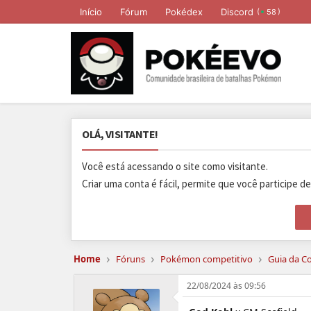
Início
Fórum
Pokédex
Discord
(
)
58
OLÁ, VISITANTE!
Você está acessando o site como visitante.
Criar uma conta é fácil, permite que você participe d
›
›
›
Home
Fóruns
Pokémon competitivo
Guia da C
22/08/2024 às 09:56