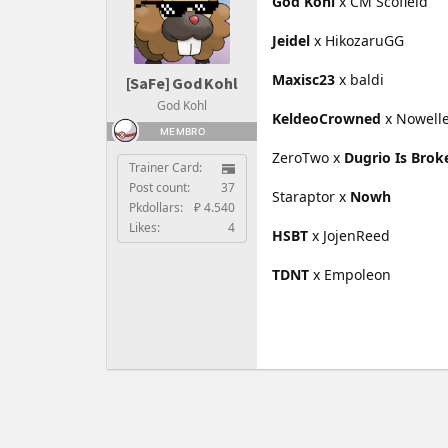
God Kohl
x CM Scofield
Jeidel
x HikozaruGG
Maxisc23
x baldi
[SaFe] God Kohl
God Kohl
KeldeoCrowned
x Nowell
MEMBRO
ZeroTwo x
Dugrio Is Brok
Trainer Card:
Post count:
37
Staraptor x
Nowh
Pkdollars:
₽ 4.540
Likes:
4
HSBT
x JojenReed
TDNT
x Empoleon